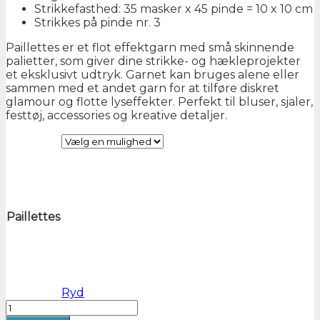
Strikkefasthed: 35 masker x 45 pinde = 10 x 10 cm
Strikkes på pinde nr. 3
Paillettes er et flot effektgarn med små skinnende
palietter, som giver dine strikke- og hækleprojekter
et eksklusivt udtryk. Garnet kan bruges alene eller
sammen med et andet garn for at tilføre diskret
glamour og flotte lyseffekter. Perfekt til bluser, sjaler,
festtøj, accessories og kreative detaljer.
Paillettes
Ryd
Paillettes
Garn