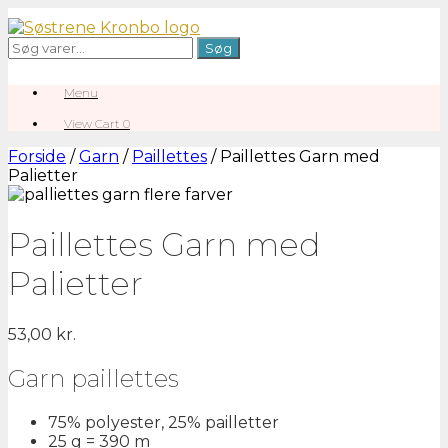
Gå
til
Søg
Søg
indhold
efter:
Menu
View
View Cart
0
shopping
cart
Forside
/
Garn
/
Paillettes
/ Paillettes Garn med
Palietter
Paillettes Garn med
Palietter
53,00
kr.
Garn paillettes
75% polyester, 25% pailletter
25 g = 390 m