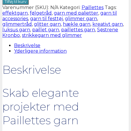
Tilføj til kurv
med
Varenummer (SKU):
N/A
Kategori:
Paillettes
Tags:
Palietter
effektgarn
,
følgetråd
,
garn med palietter
,
garn til
antal
accessories
,
garn til festtøj
,
glimmer garn
,
glimmertråd
,
glitter garn
,
hækle garn
,
kreativt garn
,
luksus garn
,
paillet garn
,
paillettes garn
,
Søstrene
Kronbo
,
strikkegarn med glimmer
Beskrivelse
Yderligere information
Beskrivelse
Skab elegante
projekter med
Paillettes garn