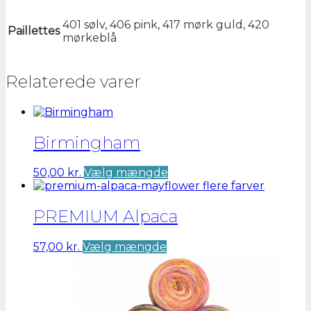
401 sølv, 406 pink, 417 mørk guld, 420
Paillettes
mørkeblå
Relaterede varer
Birmingham
Dette
50,00
kr.
Vælg mængde
vare
har
flere
PREMIUM Alpaca
varianter.
Mulighederne
Dette
57,00
kr.
Vælg mængde
kan
vare
vælges
har
på
flere
varesiden
varianter.