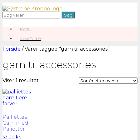
Gå
til
Søg
Søg
indhold
efter:
Menu
View
View Cart
0
shopping
cart
Forside
/ Varer tagged “garn til accessories”
garn til accessories
Viser 1 resultat
Paillettes
Garn med
Palietter
53,00
kr.