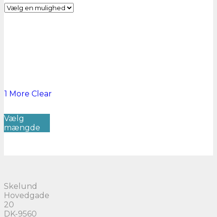
1 More
Clear
Dette
Vælg
vare
mængde
har
flere
varianter.
Mulighederne
kan
vælges
på
Skelund
varesiden
Hovedgade
20
DK-9560