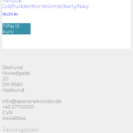
Venus 6
Grå/Pudder/Kornblomst/Karry/Navy
16,00
kr.
Tilføj til
kurv
Skelund
Hovedgade
20
DK-9560
Hadsund
info@søstrenekronbo.dk
+45 57700011
CVR:
44446944
Åbningstider