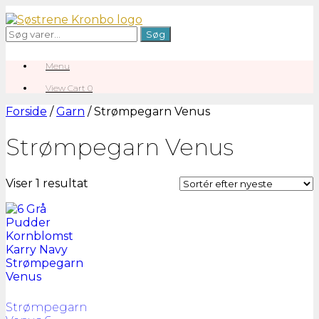
Gå
til
Søg
Søg
indhold
efter:
Menu
View
View Cart
0
shopping
cart
Forside
/
Garn
/ Strømpegarn Venus
Strømpegarn Venus
Viser 1 resultat
Strømpegarn