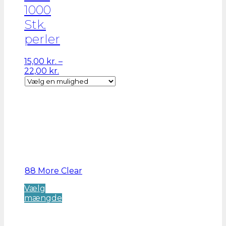
1000
Stk.
perler
15,00
kr.
–
Prisinterval:
22,00
kr.
15,00 kr.
til
22,00 kr.
88 More
Clear
Vælg
Dette
mængde
vare
har