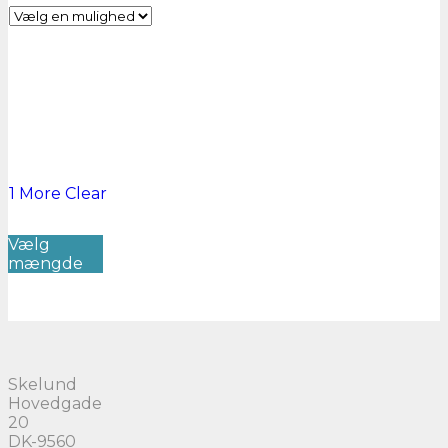
1 More
Clear
Dette
Vælg
vare
mængde
har
flere
varianter.
Mulighederne
kan
vælges
på
Skelund
varesiden
Hovedgade
20
DK-9560