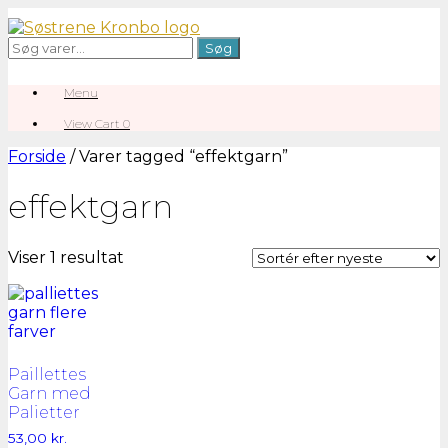
Gå
til
Søg
Søg
indhold
efter:
Menu
View
View Cart
0
shopping
cart
Forside
/ Varer tagged “effektgarn”
effektgarn
Viser 1 resultat
Paillettes
Garn med
Palietter
53,00
kr.