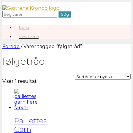
Gå
til
Søg
Søg
indhold
efter:
Menu
View
View Cart
0
shopping
cart
Forside
/ Varer tagged “følgetråd”
følgetråd
Viser 1 resultat
Paillettes
Garn