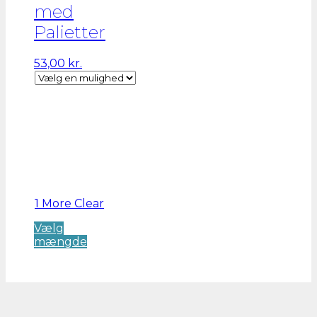
med
Palietter
53,00
kr.
1 More
Clear
Vælg
Dette
mængde
vare
har
flere
varianter.
Mulighederne