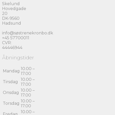
kan
Skelund
vælges
Hovedgade
på
20
varesiden
DK-9560
Hadsund
info@søstrenekronbo.dk
+45 57700011
CVR:
44446944
Åbningstider
10.00 –
Mandag
17.00
10.00 –
Tirsdag
17.00
10.00 –
Onsdag
17.00
10.00 –
Torsdag
17.00
10.00 –
Fredag