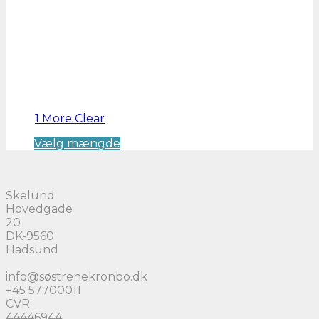
1 More
Clear
Dette
Vælg mængde
vare
har
flere
Skelund
varianter.
Hovedgade
Mulighederne
20
kan
DK-9560
vælges
Hadsund
på
varesiden
info@søstrenekronbo.dk
+45 57700011
CVR:
44446944