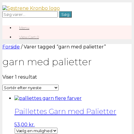
Gå
til
Søg
Søg
indhold
efter:
Menu
View
View Cart
0
shopping
cart
Forside
/ Varer tagged “garn med palietter”
garn med palietter
Viser 1 resultat
Paillettes Garn med Palietter
53,00
kr.