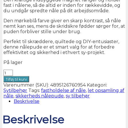
fast i nålene, så de altid er inden for rækkevidde, og
du undgår spredte nåle på dit arbejdsområde.
Den mørkeblå farve giver en skarp kontrast, så nåle
nemt kan ses, mens de skridsikre fødder sørger for, at
puden forbliver stille under brug.
Perfekt til skræddere, quiltede og DIY-entusiaster,
denne nålepude er et smart valg for at forbedre
effektivitet og sikkerhed i ethvert sy-projekt.
På lager
Magnetisk
nålepude
Tilføj til kurv
antal
Varenummer (SKU):
4895126760954
Kategori:
Sytilbehør
Tags:
fastholdelse af nåle
,
let opsamling af
nåle
,
sikkerheds nålepude
,
sy tilbehør
Beskrivelse
Beskrivelse