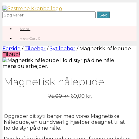
Gå
til
Søg
Søg
indhold
efter:
Menu
View
View Cart
0
shopping
cart
Forside
/
Tilbehør
/
Sytilbehør
/ Magnetisk nålepude
Tilbud!
Magnetisk nålepude
Den
Den
75,00
kr.
60,00
kr.
oprindelige
aktuelle
pris
pris
var:
er:
Opgrader dit sytilbehør med vores Magnetiske
75,00 kr..
60,00 kr..
Nålepude, en uundværlig hjælper designet til at
holde styr på dine nåle.
Den kraftige indbyggede magnet fanger og holder