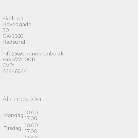
Skelund
Hovedgade
20
DK-9560
Hadsund
info@søstrenekronbo.dk
+45 57700011
CVR:
44446944
Åbningstider
10.00 –
Mandag
17.00
10.00 –
Tirsdag
17.00