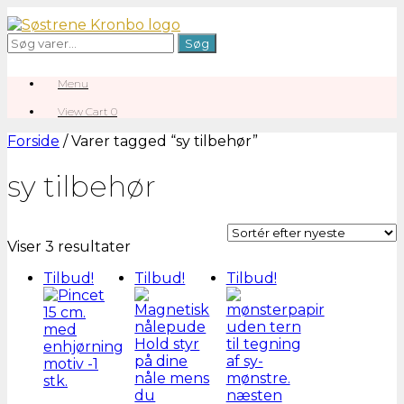
Gå
til
Søg
Søg
indhold
efter:
Menu
View
View Cart
0
shopping
cart
Forside
/ Varer tagged “sy tilbehør”
sy tilbehør
Sorteret
Viser 3 resultater
efter
Tilbud!
Tilbud!
Tilbud!
seneste