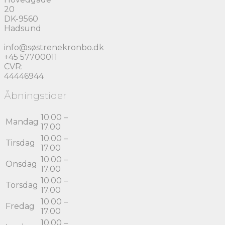
20
DK-9560
Hadsund
info@søstrenekronbo.dk
+45 57700011
CVR:
44446944
Åbningstider
10.00 –
Mandag
17.00
10.00 –
Tirsdag
17.00
10.00 –
Onsdag
17.00
10.00 –
Torsdag
17.00
10.00 –
Fredag
17.00
10.00 –