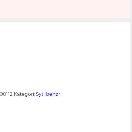
le
r..
00112
Kategori:
Sytilbehør