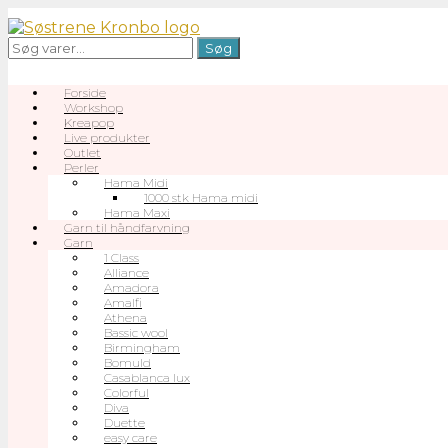
Gå
til
Søg
Søg
indhold
efter:
Forside
Workshop
Kreapop
Live produkter
Outlet
Perler
Hama Midi
1000 stk Hama midi
Hama Maxi
Garn til håndfarvning
Garn
1 Class
Alliance
Amadora
Amalfi
Athena
Bassic wool
Birmingham
Bomuld
Casablanca lux
Colorful
Diva
Duette
easy care