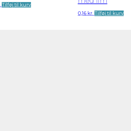
med lim
.
Tilføj til kurv
0,16
kr.
Tilføj til kurv