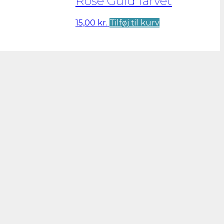
Rose Guld farvet
15,00
kr.
Tilføj til kurv