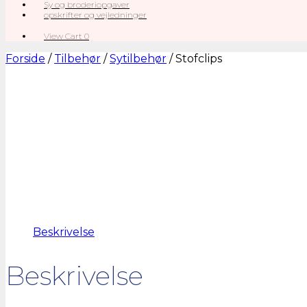
Sy og broderiopgaver
opskrifter og vejledninger
View
View Cart
0
shopping
cart
Forside
/
Tilbehør
/
Sytilbehør
/ Stofclips
Beskrivelse
Beskrivelse