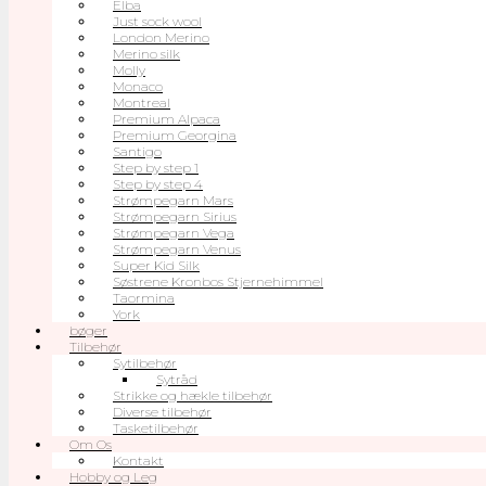
Elba
Just sock wool
London Merino
Merino silk
Molly
Monaco
Montreal
Premium Alpaca
Premium Georgina
Santigo
Step by step 1
Step by step 4
Strømpegarn Mars
Strømpegarn Sirius
Strømpegarn Vega
Strømpegarn Venus
Super Kid Silk
Søstrene Kronbos Stjernehimmel
Taormina
York
bøger
Tilbehør
Sytilbehør
Sytråd
Strikke og hækle tilbehør
Diverse tilbehør
Tasketilbehør
Om Os
Kontakt
Hobby og Leg