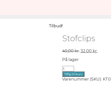
Tilbud!
Stofclips
Den
Den
40,00
kr.
32,00
kr.
oprindelige
aktuel
På lager
pris
pris
var:
er:
Stofclips
40,00 kr..
32,00 k
antal
Tilføj til kurv
Varenummer (SKU):
KT0