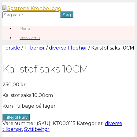
Gå
til
Søg
Søg
indhold
efter:
Menu
View
View Cart
0
shopping
cart
Forside
/
Tilbehør
/
diverse tilbehør
/ Kai stof saks 10CM
Kai stof saks 10CM
250,00
kr.
Kai stof saks 10,00cm
Kun 1 tilbage på lager
Kai
Tilføj til kurv
stof
Varenummer (SKU):
KT000115
Kategorier:
diverse
saks
tilbehør
,
Sytilbehør
10CM