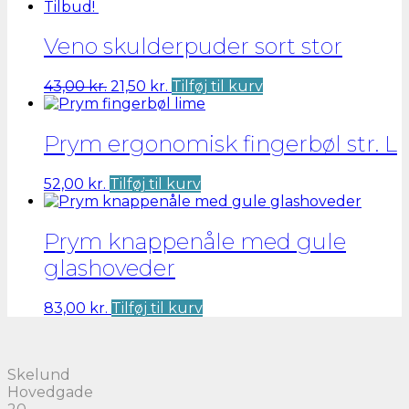
Tilbud!
Veno skulderpuder sort stor
Den
Den
43,00
kr.
21,50
kr.
Tilføj til kurv
oprindelige
aktuelle
pris
pris
var:
er:
Prym ergonomisk fingerbøl str. L
43,00 kr..
21,50 kr..
52,00
kr.
Tilføj til kurv
Prym knappenåle med gule
glashoveder
83,00
kr.
Tilføj til kurv
Skelund
Hovedgade