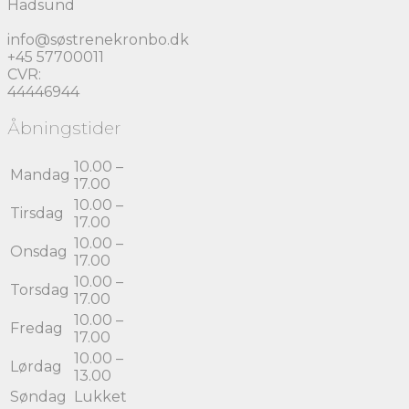
Hadsund
på
varesiden
info@søstrenekronbo.dk
+45 57700011
CVR:
44446944
Åbningstider
10.00 –
Mandag
17.00
10.00 –
Tirsdag
17.00
10.00 –
Onsdag
17.00
10.00 –
Torsdag
17.00
10.00 –
Fredag
17.00
10.00 –
Lørdag
13.00
Søndag
Lukket