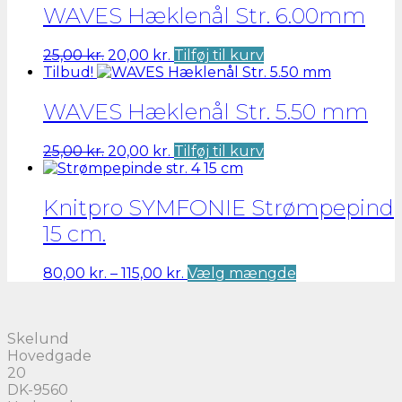
var:
er:
WAVES Hæklenål Str. 6.00mm
59,00 kr..
47,20 kr..
Den
Den
25,00
kr.
20,00
kr.
Tilføj til kurv
oprindelige
aktuelle
Tilbud!
pris
pris
var:
er:
WAVES Hæklenål Str. 5.50 mm
25,00 kr..
20,00 kr..
Den
Den
25,00
kr.
20,00
kr.
Tilføj til kurv
oprindelige
aktuelle
pris
pris
var:
er:
Knitpro SYMFONIE Strømpepind
25,00 kr..
20,00 kr..
15 cm.
Prisinterval:
Dette
80,00
kr.
–
115,00
kr.
Vælg mængde
80,00 kr.
vare
til
har
115,00 kr.
flere
Skelund
varianter.
Hovedgade
Mulighederne
20
kan
DK-9560
vælges