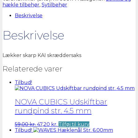
13,5CM
hækle tilbehør
,
Sytilbehør
antal
Beskrivelse
Beskrivelse
Lækker skarp KAI skræddersaks
Relaterede varer
Tilbud!
NOVA CUBICS Udskiftbar
rundpind str. 4.5 mm
Den
Den
59,00
kr.
47,20
kr.
Tilføj til kurv
oprindelige
aktuelle
Tilbud!
pris
pris