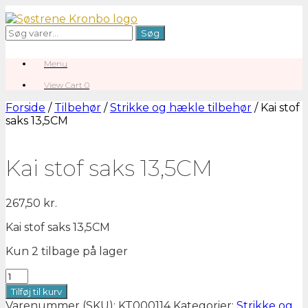
Gå
til
Søg
Søg
indhold
efter:
Menu
View
View Cart
0
shopping
cart
Forside
/
Tilbehør
/
Strikke og hækle tilbehør
/ Kai stof
saks 13,5CM
Kai stof saks 13,5CM
267,50
kr.
Kai stof saks 13,5CM
Kun 2 tilbage på lager
Kai
stof
Tilføj til kurv
saks
Varenummer (SKU):
KT000114
Kategorier:
Strikke og