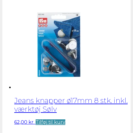
oprindelige
aktuelle
pris
pris
var:
er:
43,00 kr..
21,50 kr..
Jeans knapper ø17mm 8 stk. inkl.
værktøj Sølv
62,00
kr.
Tilføj til kurv