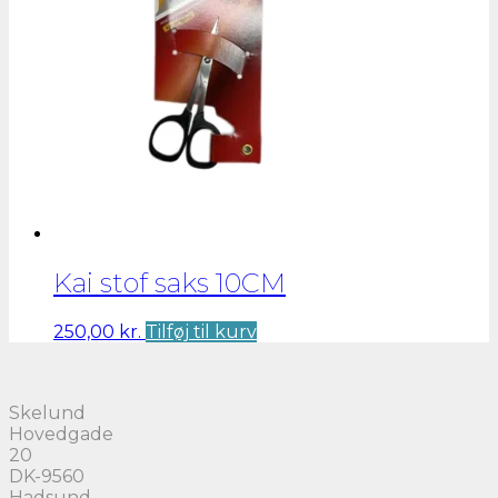
Kai stof saks 10CM
250,00
kr.
Tilføj til kurv
Skelund
Hovedgade
20
DK-9560
Hadsund