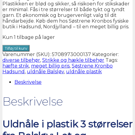
Plastikken er blød og sikker, så risikoen for stikskader
er minimal. Fås i tre størrelser til både tykt og tyndt
garn. Et økonomisk og brugervenligt valg til dit
håndarbejde. Køb dem hos Søstrene Kronbos fysiske
butik i Hadsund, Nordjylland – til en meget billig pris.
Kun 1 tilbage på lager
Uldnåle
Tilføj til kurv
plastik
Varenummer (SKU):
5708973000137
Kategorier:
3
diverse tilbehør
,
Strikke og hækle tilbehør
Tags:
størrelser
hæfte strik
,
meget billig pris
,
Søstrene Kronbo
antal
Hadsund
,
uldnåle Balsløv
,
uldnåle plastik
Beskrivelse
Beskrivelse
Uldnåle i plastik 3 størrelser