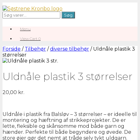
Gå
til
Søg
Søg
indhold
efter:
Menu
View
View Cart
0
shopping
cart
Forside
/
Tilbehør
/
diverse tilbehør
/ Uldnåle plastik 3
størrelser
Uldnåle plastik 3 størrelser
20,00
kr.
Uldnåle i plastik fra Balsløv – 3 størrelser – er ideelle til
montering og hæftning af strikkeprojekter. De er
lette, fleksible og skånsomme mod både garn og
hænder. Perfekte til både begyndere og øvede. De
store øjer gør det nemt at tråde selv tykt uldgarn.