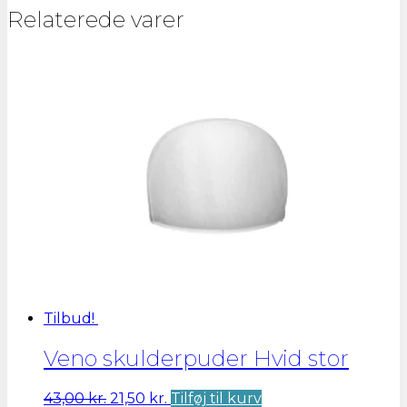
Relaterede varer
Tilbud!
Veno skulderpuder Hvid stor
Den
Den
43,00
kr.
21,50
kr.
Tilføj til kurv