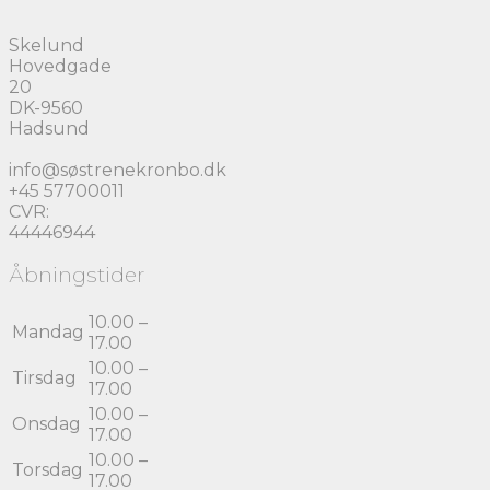
Skelund
Hovedgade
20
DK-9560
Hadsund
info@søstrenekronbo.dk
+45 57700011
CVR:
44446944
Åbningstider
10.00 –
Mandag
17.00
10.00 –
Tirsdag
17.00
10.00 –
Onsdag
17.00
10.00 –
Torsdag
17.00