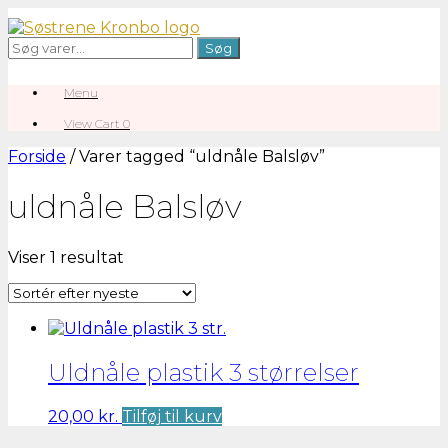
Gå
til
Søg
Søg
indhold
efter:
Menu
View
View Cart
0
shopping
cart
Forside
/ Varer tagged “uldnåle Balsløv”
uldnåle Balsløv
Viser 1 resultat
Uldnåle plastik 3 størrelser
20,00
kr.
Tilføj til kurv