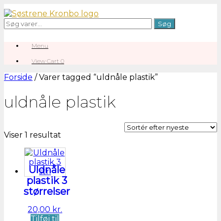
Gå
til
Søg
Søg
indhold
efter:
Menu
View
View Cart
0
shopping
cart
Forside
/ Varer tagged “uldnåle plastik”
uldnåle plastik
Viser 1 resultat
Uldnåle
plastik 3
størrelser
20,00
kr.
Tilføj til