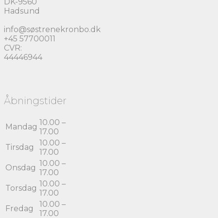
DK-9560
Hadsund
info@søstrenekronbo.dk
+45 57700011
CVR:
44446944
Åbningstider
10.00 –
Mandag
17.00
10.00 –
Tirsdag
17.00
10.00 –
Onsdag
17.00
10.00 –
Torsdag
17.00
10.00 –
Fredag
17.00