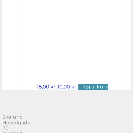
Den
Den
18,00
kr.
10,00
kr.
Tilføj til kurv
oprindelige
aktuelle
pris
pris
var:
er:
18,00 kr..
10,00 kr..
Skelund
Hovedgade
20