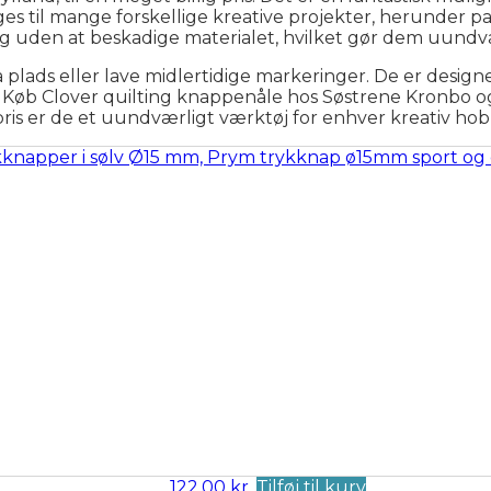
s til mange forskellige kreative projekter, herunder pat
ag uden at beskadige materialet, hvilket gør dem uundvær
 plads eller lave midlertidige markeringer. De er design
. Køb Clover quilting knappenåle hos Søstrene Kronbo og 
ris er de et uundværligt værktøj for enhver kreativ hobb
122,00
kr.
Tilføj til kurv