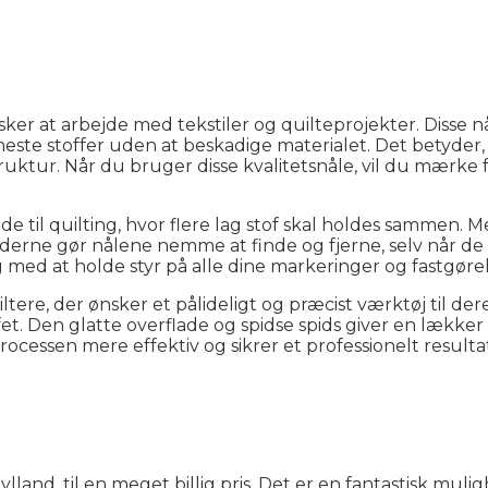
ker at arbejde med tekstiler og quilteprojekter. Disse nå
neste stoffer uden at beskadige materialet. Det betyder,
truktur. Når du bruger disse kvalitetsnåle, vil du mærke
til quilting, hvor flere lag stof skal holdes sammen. 
erne gør nålene nemme at finde og fjerne, selv når de s
ig med at holde styr på alle dine markeringer og fastgøre
tere, der ønsker et pålideligt og præcist værktøj til der
ffet. Den glatte overflade og spidse spids giver en lækker
cessen mere effektiv og sikrer et professionelt resultat
and, til en meget billig pris. Det er en fantastisk mulighe