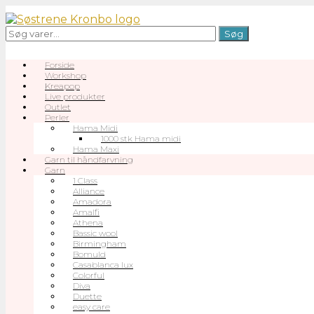
Gå
til
Søg
Søg
indhold
efter:
Forside
Workshop
Kreapop
Live produkter
Outlet
Perler
Hama Midi
1000 stk Hama midi
Hama Maxi
Garn til håndfarvning
Garn
1 Class
Alliance
Amadora
Amalfi
Athena
Bassic wool
Birmingham
Bomuld
Casablanca lux
Colorful
Diva
Duette
easy care