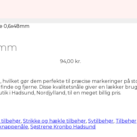
åle 0,6x48mm
48mm
94,00
kr.
 hvilket gør dem perfekte til præcise markeringer på s
inde og fjerne. Disse kvalitetsnåle giver en lækker bruge
k i Hadsund, Nordjylland, til en meget billig pris.
 tilbehør
,
Strikke og hækle tilbehør
,
Sytilbehør
,
Tilbehør
knappenåle
,
Søstrene Kronbo Hadsund