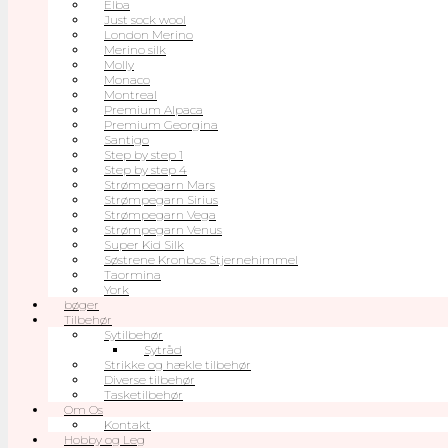
Elba
Just sock wool
London Merino
Merino silk
Molly
Monaco
Montreal
Premium Alpaca
Premium Georgina
Santigo
Step by step 1
Step by step 4
Strømpegarn Mars
Strømpegarn Sirius
Strømpegarn Vega
Strømpegarn Venus
Super Kid Silk
Søstrene Kronbos Stjernehimmel
Taormina
York
bøger
Tilbehør
Sytilbehør
Sytråd
Strikke og hækle tilbehør
Diverse tilbehør
Tasketilbehør
Om Os
Kontakt
Hobby og Leg