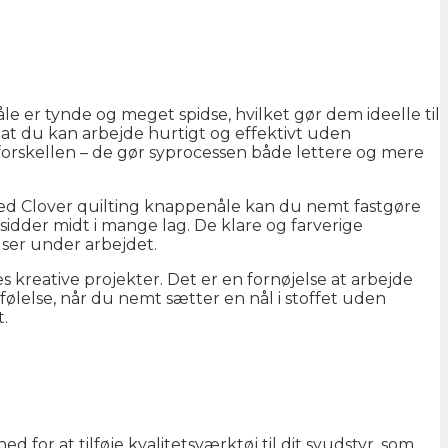
le er tynde og meget spidse, hvilket gør dem ideelle til
 at du kan arbejde hurtigt og effektivt uden
 forskellen – de gør syprocessen både lettere og mere
Med Clover quilting knappenåle kan du nemt fastgøre
idder midt i mange lag. De klare og farverige
lser under arbejdet.
es kreative projekter. Det er en fornøjelse at arbejde
 følelse, når du nemt sætter en nål i stoffet uden
.
d for at tilføje kvalitetsværktøj til dit syudstyr, som