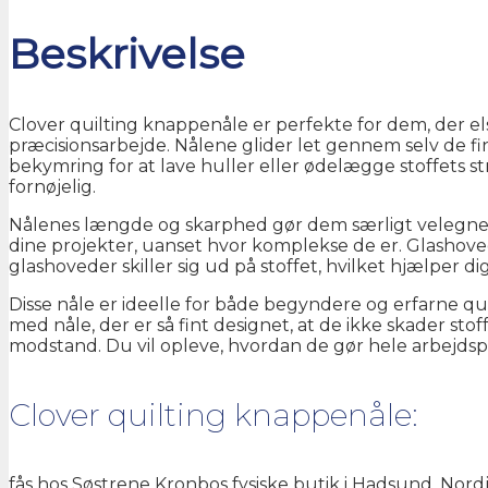
antal
Beskrivelse
Clover quilting knappenåle er perfekte for dem, der els
præcisionsarbejde. Nålene glider let gennem selv de fi
bekymring for at lave huller eller ødelægge stoffets s
fornøjelig.
Nålenes længde og skarphed gør dem særligt velegnede 
dine projekter, uanset hvor komplekse de er. Glashoved
glashoveder skiller sig ud på stoffet, hvilket hjælper d
Disse nåle er ideelle for både begyndere og erfarne quil
med nåle, der er så fint designet, at de ikke skader sto
modstand. Du vil opleve, hvordan de gør hele arbejdspro
Clover quilting knappenåle:
fås hos Søstrene Kronbos fysiske butik i Hadsund, Nordjyll