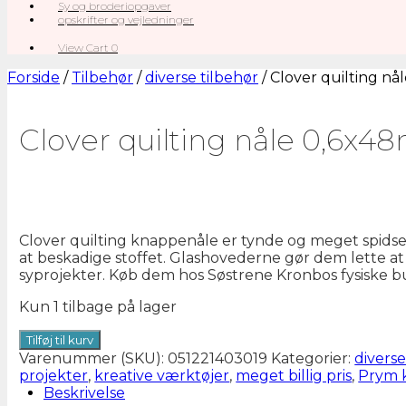
Sy og broderiopgaver
opskrifter og vejledninger
View
View Cart
0
shopping
cart
Forside
/
Tilbehør
/
diverse tilbehør
/ Clover quilting n
Clover quilting nåle 0,6x
Clover quilting knappenåle er tynde og meget spidse,
at beskadige stoffet. Glashovederne gør dem lette at f
syprojekter. Køb dem hos Søstrene Kronbos fysiske buti
Kun 1 tilbage på lager
Clover
Tilføj til kurv
quilting
Varenummer (SKU):
051221403019
Kategorier:
diverse
nåle
projekter
,
kreative værktøjer
,
meget billig pris
,
Prym 
0,6x48mm
Beskrivelse