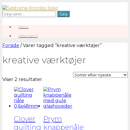
Gå
til
Søg
Søg
indhold
efter:
Menu
View
View Cart
0
shopping
cart
Forside
/ Varer tagged “kreative værktøjer”
kreative værktøjer
Sorteret
Viser 2 resultater
efter
seneste
Clover
Prym
quilting
knappenåle