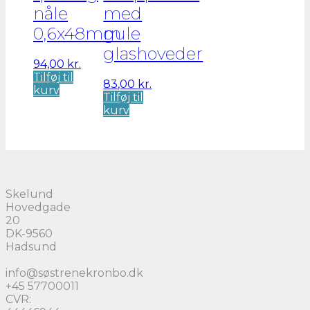
nåle
med
0,6x48mm
gule
glashoveder
94,00
kr.
Tilføj til
83,00
kr.
kurv
Tilføj til
kurv
Skelund
Hovedgade
20
DK-9560
Hadsund
info@søstrenekronbo.dk
+45 57700011
CVR: