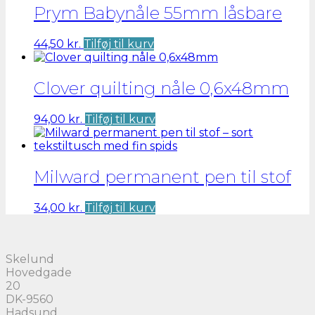
Prym Babynåle 55mm låsbare
44,50
kr.
Tilføj til kurv
Clover quilting nåle 0,6x48mm
94,00
kr.
Tilføj til kurv
Milward permanent pen til stof
34,00
kr.
Tilføj til kurv
Skelund
Hovedgade
20
DK-9560
Hadsund