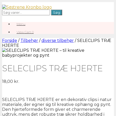
Gå
til
Søg
Søg
indhold
efter:
Menu
View
View Cart
0
shopping
cart
Forside
/
Tilbehør
/
diverse tilbehør
/ SELECLIPS TRÆ
HJERTE
SELECLIPS TRÆ HJERTE
18,00
kr.
SELECLIPS TRÆ HJERTE er en dekorativ clips i natur
materiale, der egner sig til kreative ophæng og pynt.
Den hjerteformede form giver et charmerende
udtryk, mens det robuste træ sikrer holdbarhed i