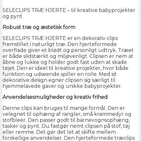
SELECLIPS TRÆ HJERTE – til kreative babyprojekter
og pynt
Robust træ og æstetisk form
SELECLIPS TRÆ HJERTE er en dekorativ clips
fremstillet i naturligt træ. Den hjerteformede
overflade giver et blødt og personligt udtryk. Træet
er både slidstærkt og miljøvenligt. Clipsen er nem at
åbne og lukke og holder godt fast uden at skade
tøjet. Den er ideel til kreative projekter, hvor både
funktion og udseende spiller en rolle. Med sit
dekorative design egner clipsen sig særligt til
hjemmelavede gaver og unikke babyprojekter.
Anvendelsesmuligheder og kreativ frihed
Denne clips kan bruges til mange formål. Den er
velegnet til ophæng af rangler, små krammedyr og
stofbleer. Den passer godt til barnevognsophæng,
tasker og pynt. Du fastgør nemt clipsen på stof, tøj
eller remme. Det gør det let at skifte mellem
forskellige anvendelser. Den hjerteformede træclips