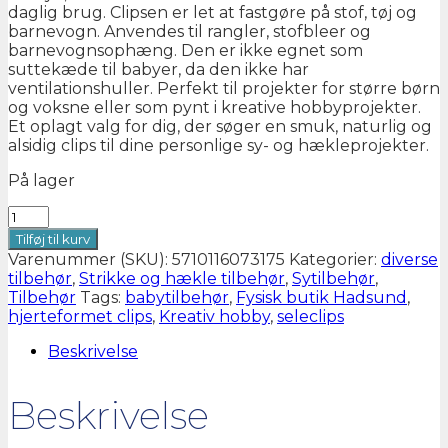
daglig brug. Clipsen er let at fastgøre på stof, tøj og
barnevogn. Anvendes til rangler, stofbleer og
barnevognsophæng. Den er ikke egnet som
suttekæde til babyer, da den ikke har
ventilationshuller. Perfekt til projekter for større børn
og voksne eller som pynt i kreative hobbyprojekter.
Et oplagt valg for dig, der søger en smuk, naturlig og
alsidig clips til dine personlige sy- og hækleprojekter.
På lager
SELECLIPS
TRÆ
Tilføj til kurv
HJERTE
Varenummer (SKU):
5710116073175
Kategorier:
diverse
antal
tilbehør
,
Strikke og hækle tilbehør
,
Sytilbehør
,
Tilbehør
Tags:
babytilbehør
,
Fysisk butik Hadsund
,
hjerteformet clips
,
Kreativ hobby
,
seleclips
Beskrivelse
Beskrivelse