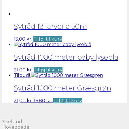
Sytråd 12 farver a 50m
15,00
kr.
Tilføj til kurv
Sytråd 1000 meter baby lyseblå
21,00
kr.
Tilføj til kurv
Tilbud!
Sytråd 1000 meter Græsgrøn
Den
Den
21,00
kr.
16,80
kr.
Tilføj til kurv
oprindelige
aktuelle
pris
pris
var:
er:
Skelund
21,00 kr..
16,80 kr..
Hovedgade