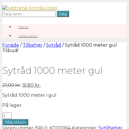
Gå
til
Søg
Søg
indhold
efter:
Menu
View
View Cart
0
shopping
cart
Forside
/
Tilbehør
/
Sytråd
/ Sytråd 1000 meter gul
Tilbud!
Sytråd 1000 meter gul
Den
Den
21,00
kr.
16,80
kr.
oprindelige
aktuelle
Sytråd 1000 meter i gul
pris
pris
var:
er:
På lager
21,00 kr..
16,80 kr..
Sytråd
1000
Tilføj til kurv
meter
Varenummer (SKU):
KT001164
Kategorier:
Sytilbehør
,