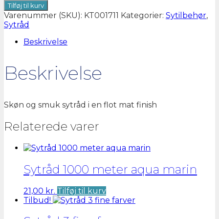
1000
Tilføj til kurv
meter
Varenummer (SKU):
KT001711
Kategorier:
Sytilbehør
,
viol
Sytråd
antal
Beskrivelse
Beskrivelse
Skøn og smuk sytråd i en flot mat finish
Relaterede varer
Sytråd 1000 meter aqua marin
21,00
kr.
Tilføj til kurv
Tilbud!