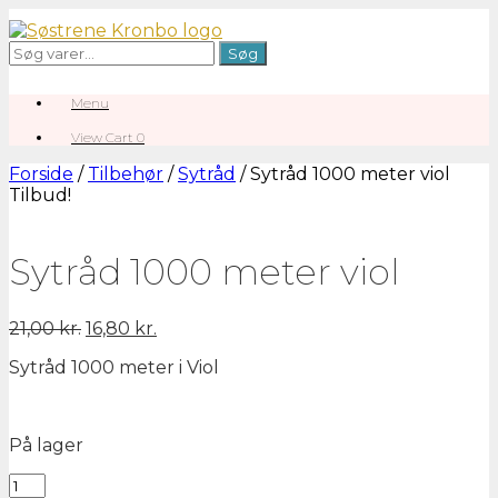
Gå
til
Søg
Søg
indhold
efter:
Menu
View
View Cart
0
shopping
cart
Forside
/
Tilbehør
/
Sytråd
/ Sytråd 1000 meter viol
Tilbud!
Sytråd 1000 meter viol
Den
Den
21,00
kr.
16,80
kr.
oprindelige
aktuelle
Sytråd 1000 meter i Viol
pris
pris
var:
er:
21,00 kr..
16,80 kr..
På lager
Sytråd