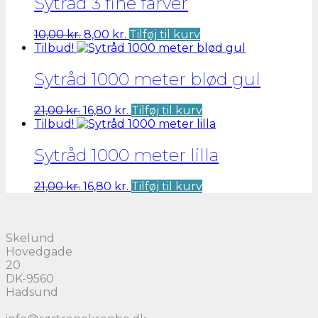
Sytråd 3 fine farver
Den
Den
10,00
kr.
8,00
kr.
Tilføj til kurv
oprindelige
aktuelle
Tilbud!
pris
pris
var:
er:
Sytråd 1000 meter blød gul
10,00 kr..
8,00 kr..
Den
Den
21,00
kr.
16,80
kr.
Tilføj til kurv
oprindelige
aktuelle
Tilbud!
pris
pris
var:
er:
Sytråd 1000 meter lilla
21,00 kr..
16,80 kr..
Den
Den
21,00
kr.
16,80
kr.
Tilføj til kurv
oprindelige
aktuelle
pris
pris
var:
er:
Skelund
21,00 kr..
16,80 kr..
Hovedgade
20
DK-9560
Hadsund