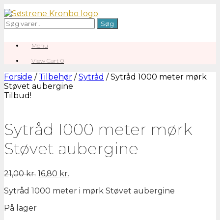
Gå
til
Søg
Søg
indhold
efter:
Menu
View
View Cart
0
shopping
cart
Forside
/
Tilbehør
/
Sytråd
/ Sytråd 1000 meter mørk
Støvet aubergine
Tilbud!
Sytråd 1000 meter mørk
Støvet aubergine
Den
Den
21,00
kr.
16,80
kr.
oprindelige
aktuelle
Sytråd 1000 meter i mørk Støvet aubergine
pris
pris
var:
er:
På lager
21,00 kr..
16,80 kr..