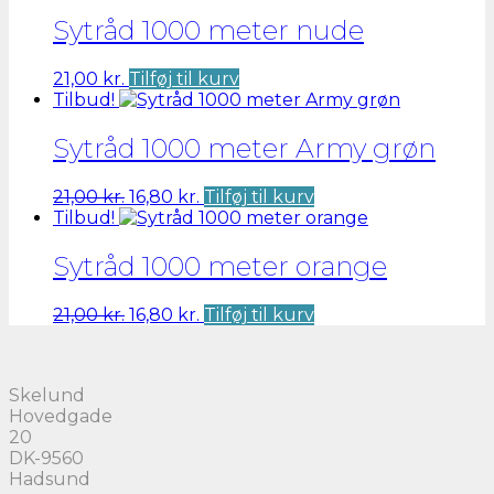
Sytråd 1000 meter nude
21,00
kr.
Tilføj til kurv
Tilbud!
Sytråd 1000 meter Army grøn
Den
Den
21,00
kr.
16,80
kr.
Tilføj til kurv
oprindelige
aktuelle
Tilbud!
pris
pris
var:
er:
Sytråd 1000 meter orange
21,00 kr..
16,80 kr..
Den
Den
21,00
kr.
16,80
kr.
Tilføj til kurv
oprindelige
aktuelle
pris
pris
var:
er:
Skelund
21,00 kr..
16,80 kr..
Hovedgade
20
DK-9560
Hadsund