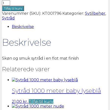
Sytråd
1000
Tilføj til kurv
meter
Varenummer (SKU):
KT001796
Kategorier:
Sytilbehør
,
mørk
Sytråd
Støvet
aubergine
Beskrivelse
antal
Beskrivelse
Skøn og smuk sytråd i en flot mat finish
Relaterede varer
Sytråd 1000 meter baby lyseblå
21,00
kr.
Tilføj til kurv