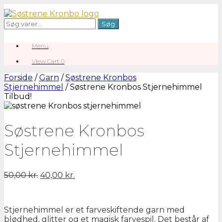
Gå
til
Søg
Søg
indhold
efter:
Menu
View
View Cart
0
shopping
cart
Forside
/
Garn
/
Søstrene Kronbos
Stjernehimmel
/ Søstrene Kronbos Stjernehimmel
Tilbud!
Søstrene Kronbos
Stjernehimmel
Den
Den
50,00
kr.
40,00
kr.
oprindelige
aktuelle
pris
pris
var:
er:
Stjernehimmel er et farveskiftende garn med
50,00 kr..
40,00 kr..
blødhed, glitter og et magisk farvespil. Det består af