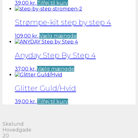
39,00
kr.
Tilføj til kurv
Strømpe-kit step by step 4
Dette
109,00
kr.
Vælg mængde
vare
har
flere
Anyday Step By Step 4
varianter.
Mulighederne
Dette
37,00
kr.
Vælg mængde
kan
vare
vælges
har
på
flere
Glitter Guld/Hvid
varesiden
varianter.
Mulighederne
39,00
kr.
Tilføj til kurv
kan
vælges
på
varesiden
Skelund
Hovedgade
20