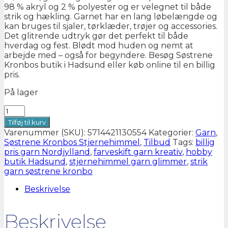
98 % akryl og 2 % polyester og er velegnet til både
strik og hækling. Garnet har en lang løbelængde og
kan bruges til sjaler, tørklæder, trøjer og accessories.
Det glitrende udtryk gør det perfekt til både
hverdag og fest. Blødt mod huden og nemt at
arbejde med – også for begyndere. Besøg Søstrene
Kronbos butik i Hadsund eller køb online til en billig
pris.
På lager
Søstrene
Kronbos
Tilføj til kurv
Stjernehimmel
Varenummer (SKU):
5714421130554
Kategorier:
Garn
,
antal
Søstrene Kronbos Stjernehimmel
,
Tilbud
Tags:
billig
pris garn Nordjylland
,
farveskift garn kreativ
,
hobby
butik Hadsund
,
stjernehimmel garn glimmer
,
strik
garn søstrene kronbo
Beskrivelse
Beskrivelse