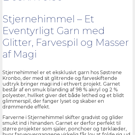
Stjernehimmel – Et
Eventyrligt Garn med
Glitter, Farvespil og Masser
af Magi
Stjernehimmel er et eksklusivt garn hos Søstrene
Kronbo, der med sit glitrende og farveskiftende
udtryk bringer magi ind i ethvert projekt. Garnet
består af en smuk blanding af 98 % akryl og 2 %
polyester, hvilket giver det både lethed og et blidt
glimmerspil, der fanger lyset og skaber en
drømmende effekt.
Farverne i Stjernehimmel skifter gradvist og glider
smukt ind i hinanden. Garnet er derfor perfekt til
større projekter som sjaler, ponchoer og tørklæder,
hvor farveovergangene virkelig får lov at folde sig ud.