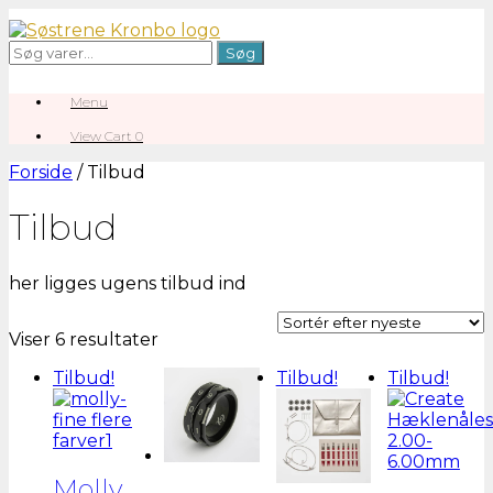
Gå
til
Søg
Søg
indhold
efter:
Menu
View
View Cart
0
shopping
cart
Forside
/ Tilbud
Tilbud
her ligges ugens tilbud ind
Sorteret
Viser 6 resultater
efter
Tilbud!
Tilbud!
Tilbud!
seneste
Molly