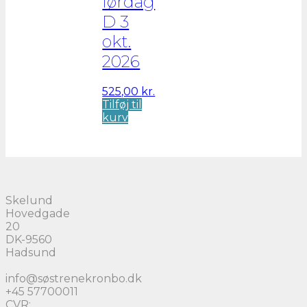
lørdag
D 3
okt.
2026
525,00
kr.
Tilføj til
kurv
Skelund
Hovedgade
20
DK-9560
Hadsund
info@søstrenekronbo.dk
+45 57700011
CVR: