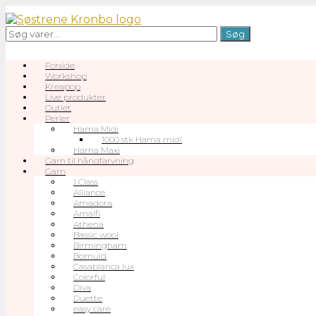
Gå
til
Søg
Søg
indhold
efter:
Forside
Workshop
Kreapop
Live produkter
Outlet
Perler
Hama Midi
1000 stk Hama midi
Hama Maxi
Garn til håndfarvning
Garn
1 Class
Alliance
Amadora
Amalfi
Athena
Bassic wool
Birmingham
Bomuld
Casablanca lux
Colorful
Diva
Duette
easy care