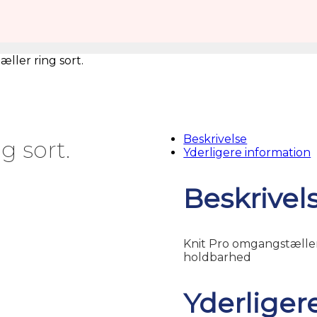
ller ring sort.
Beskrivelse
g sort.
Yderligere information
Beskrivel
Knit Pro omgangstæller ri
holdbarhed
Yderliger