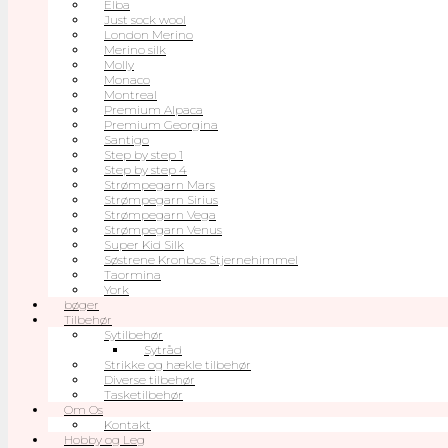
Elba
Just sock wool
London Merino
Merino silk
Molly
Monaco
Montreal
Premium Alpaca
Premium Georgina
Santigo
Step by step 1
Step by step 4
Strømpegarn Mars
Strømpegarn Sirius
Strømpegarn Vega
Strømpegarn Venus
Super Kid Silk
Søstrene Kronbos Stjernehimmel
Taormina
York
bøger
Tilbehør
Sytilbehør
Sytråd
Strikke og hækle tilbehør
Diverse tilbehør
Tasketilbehør
Om Os
Kontakt
Hobby og Leg