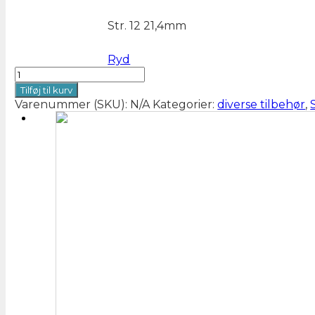
Str. 12 21,4mm
Ryd
Knit
Pro
Tilføj til kurv
omgangstæller
Varenummer (SKU):
N/A
Kategorier:
diverse tilbehør
,
ring
sort.
antal