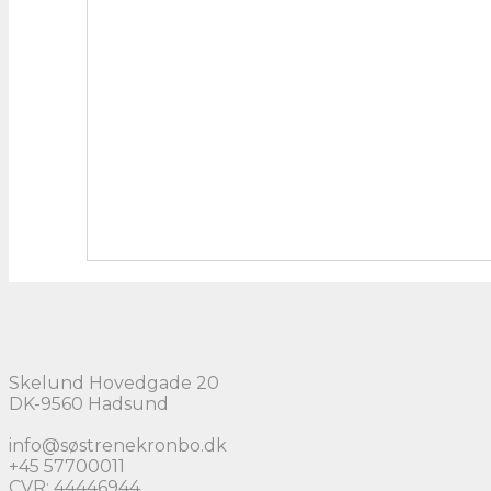
Skelund Hovedgade 20
DK-9560 Hadsund
info@søstrenekronbo.dk
+45 57700011
CVR: 44446944