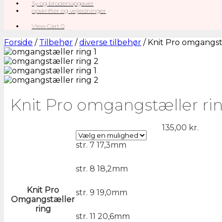
Sy og broderiopgaver
opskrifter og vejledninger
View
View Cart
0
shopping
cart
Forside
/
Tilbehør
/
diverse tilbehør
/ Knit Pro omgangstæ
Knit Pro omgangstæller rin
135,00
kr.
str. 7 17,3mm
str. 8 18,2mm
Knit Pro
str. 9 19,0mm
Omgangstæller
ring
str. 11 20,6mm