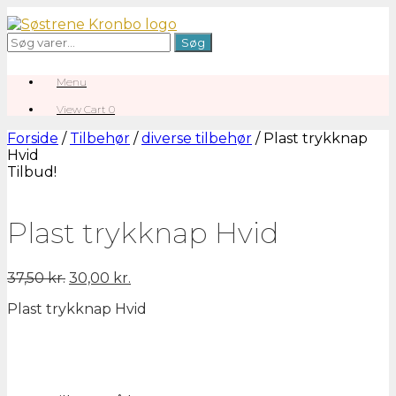
Gå
til
Søg
Søg
indhold
efter:
Menu
View
View Cart
0
shopping
cart
Forside
/
Tilbehør
/
diverse tilbehør
/ Plast trykknap
Hvid
Tilbud!
Plast trykknap Hvid
Den
Den
37,50
kr.
30,00
kr.
oprindelige
aktuelle
Plast trykknap Hvid
pris
pris
var:
er:
37,50 kr..
30,00 kr..