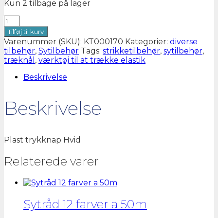
Kun 2 tilbage på lager
Plast
trykknap
Tilføj til kurv
Hvid
Varenummer (SKU):
KT000170
Kategorier:
diverse
antal
tilbehør
,
Sytilbehør
Tags:
strikketilbehør
,
sytilbehør
,
træknål
,
værktøj til at trække elastik
Beskrivelse
Beskrivelse
Plast trykknap Hvid
Relaterede varer
Sytråd 12 farver a 50m