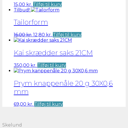
15,00
kr.
Tilføj til kurv
Tilbud!
Tailorform
Den
Den
16,00
kr.
12,80
kr.
Tilføj til kurv
oprindelige
aktuelle
pris
pris
var:
er:
Kai skrædder saks 21CM
16,00 kr..
12,80 kr..
350,00
kr.
Tilføj til kurv
Prym knappenåle 20 g 30X0,6
mm
69,00
kr.
Tilføj til kurv
Skelund