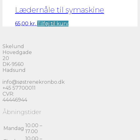
pris
pris
var:
er:
Lædernåle til symaskine
37,50 kr..
30,00 kr..
65,00
kr.
Tilføj til kurv
Skelund
Hovedgade
20
DK-9560
Hadsund
info@søstrenekronbo.dk
+45 57700011
CVR:
44446944
Åbningstider
10.00 –
Mandag
17.00
10.00 –