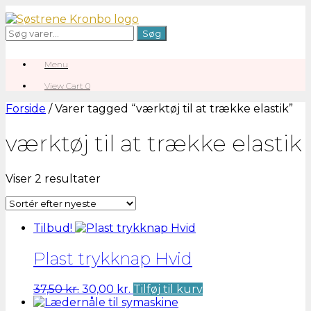
Gå
til
Søg
Søg
indhold
efter:
Menu
View
View Cart
0
shopping
cart
Forside
/ Varer tagged “værktøj til at trække elastik”
værktøj til at trække elastik
Sorteret
Viser 2 resultater
efter
seneste
Tilbud!
Plast trykknap Hvid
Den
Den
37,50
kr.
30,00
kr.
Tilføj til kurv
oprindelige
aktuelle