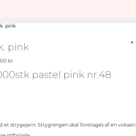
k. pink
. pink
,00
kr.
0stk pastel pink nr.48
et strygejern. Strygningen skal foretages af en voksen
e stiftplade.