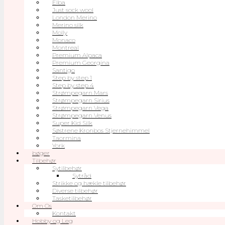
Elba
Just sock wool
London Merino
Merino silk
Molly
Monaco
Montreal
Premium Alpaca
Premium Georgina
Santigo
Step by step 1
Step by step 4
Strømpegarn Mars
Strømpegarn Sirius
Strømpegarn Vega
Strømpegarn Venus
Super Kid Silk
Søstrene Kronbos Stjernehimmel
Taormina
York
bøger
Tilbehør
Sytilbehør
Sytråd
Strikke og hækle tilbehør
Diverse tilbehør
Tasketilbehør
Om Os
Kontakt
Hobby og Leg