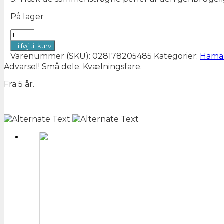
På lager
205-
48
Tilføj til kurv
Hama
Varenummer (SKU):
028178205485
Kategorier:
Hama 
midi
Advarsel! Små dele. Kvælningsfare.
6000
stk.
Fra 5 år.
pink
antal