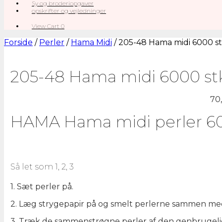
Sy og broderiopgaver
opskrifter og vejledninger
View
View Cart
0
shopping
cart
Forside
/
Perler
/
Hama Midi
/ 205-48 Hama midi 6000 st
205-48 Hama midi 6000 stk
70
HAMA Hama midi perler 600
Så let som 1, 2, 3
1. Sæt perler på.
2. Læg strygepapir på og smelt perlerne sammen med 
3. Træk de sammenstrøgne perler af den genbrugelig