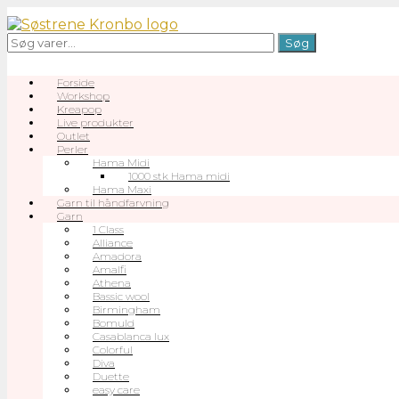
Gå
til
Søg
Søg
indhold
efter:
Forside
Workshop
Kreapop
Live produkter
Outlet
Perler
Hama Midi
1000 stk Hama midi
Hama Maxi
Garn til håndfarvning
Garn
1 Class
Alliance
Amadora
Amalfi
Athena
Bassic wool
Birmingham
Bomuld
Casablanca lux
Colorful
Diva
Duette
easy care