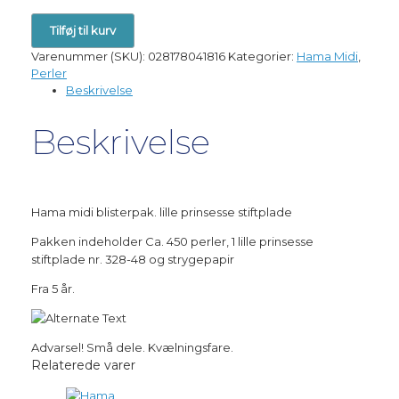
Hama
Tilføj til kurv
midi
blisterpak.
Varenummer (SKU):
028178041816
Kategorier:
Hama Midi
,
lille
Perler
prinsesse
Beskrivelse
stiftplade
antal
Beskrivelse
Hama midi blisterpak. lille prinsesse stiftplade
Pakken indeholder Ca. 450 perler, 1 lille prinsesse
stiftplade nr. 328-48 og strygepapir
Fra 5 år.
Advarsel! Små dele. Kvælningsfare.
Relaterede varer