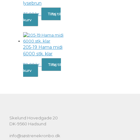
lysebrun
35,00
kr.
Tilføj til
kurv
205-19 Hama midi
6000 stk. klar
70,00
kr.
Tilføj til
kurv
Skelund Hovedgade 20
DK-9560 Hadsund
info@søstrenekronbo.dk