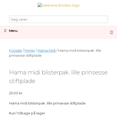
Gå
til
indhold
0
Vi
Menu
sh
car
Forside
/
Perler
/
Hama Midi
/ Hama midi blisterpak. lille
prinsesse stiftplade
Hama midi blisterpak. lille prinsesse
stiftplade
25,00
kr.
Hama midi blisterpak. lille prinsesse stiftplade
Kun 1 tilbage på lager