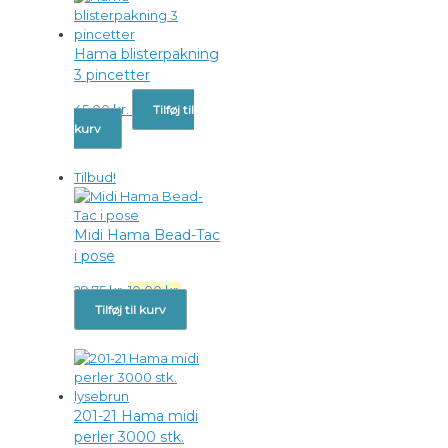
Hama blisterpakning
3 pincetter
45,00
kr.
Tilføj til
kurv
Tilbud!
Midi Hama Bead-Tac
i pose
Den
Den
29,75
kr.
10,00
kr.
oprindelige
aktuelle
Tilføj til kurv
pris
pris
var:
er:
29,75 kr..
10,00 kr..
201-21 Hama midi
perler 3000 stk.