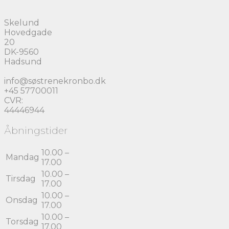
Skelund
Hovedgade
20
DK-9560
Hadsund
info@søstrenekronbo.dk
+45 57700011
CVR:
44446944
Åbningstider
10.00 –
Mandag
17.00
10.00 –
Tirsdag
17.00
10.00 –
Onsdag
17.00
10.00 –
Torsdag
17.00