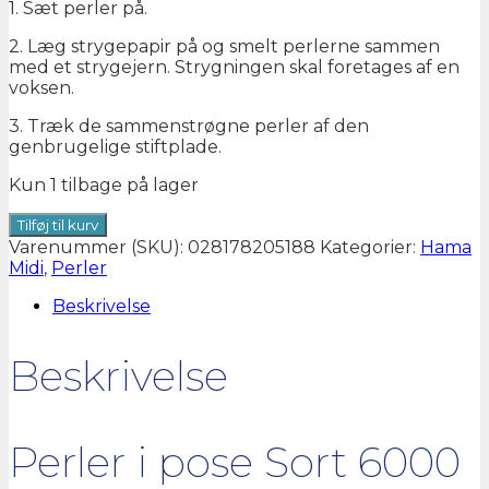
1. Sæt perler på.
2. Læg strygepapir på og smelt perlerne sammen
med et strygejern. Strygningen skal foretages af en
voksen.
3. Træk de sammenstrøgne perler af den
genbrugelige stiftplade.
Kun 1 tilbage på lager
205-
Tilføj til kurv
18
Varenummer (SKU):
028178205188
Kategorier:
Hama
Hama
Midi
,
Perler
midi
6000
Beskrivelse
stk.
Sort
Beskrivelse
antal
Perler i pose Sort 6000