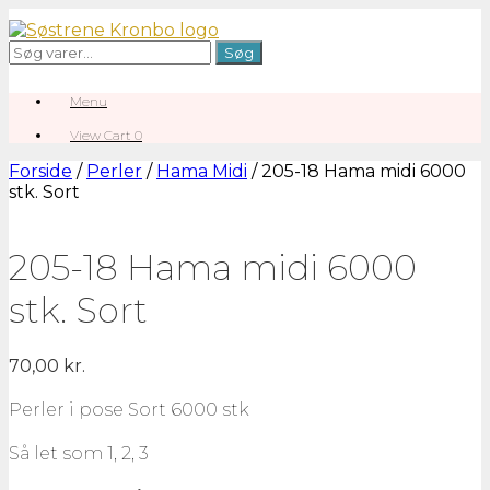
Gå
til
Søg
Søg
indhold
efter:
Menu
View
View Cart
0
shopping
cart
Forside
/
Perler
/
Hama Midi
/ 205-18 Hama midi 6000
stk. Sort
205-18 Hama midi 6000
stk. Sort
70,00
kr.
Perler i pose Sort 6000 stk
Så let som 1, 2, 3