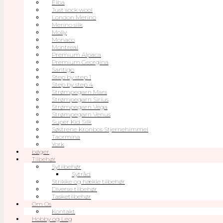
Elba
Just sock wool
London Merino
Merino silk
Molly
Monaco
Montreal
Premium Alpaca
Premium Georgina
Santigo
Step by step 1
Step by step 4
Strømpegarn Mars
Strømpegarn Sirius
Strømpegarn Vega
Strømpegarn Venus
Super Kid Silk
Søstrene Kronbos Stjernehimmel
Taormina
York
bøger
Tilbehør
Sytilbehør
Sytråd
Strikke og hækle tilbehør
Diverse tilbehør
Tasketilbehør
Om Os
Kontakt
Hobby og Leg