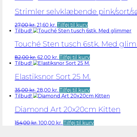
Strimler selvklæbende pink/sort/s
Den
Den
27,00
kr.
21,60
kr.
Tilføj til kurv
oprindelige
aktuelle
Tilbud!
pris
pris
var:
er:
Touché Sten tusch 6stk. Med gli
27,00 kr..
21,60 kr..
Den
Den
82,00
kr.
62,00
kr.
Tilføj til kurv
oprindelige
aktuelle
Tilbud!
pris
pris
var:
er:
Elastiksnor Sort 25 M.
82,00 kr..
62,00 kr..
Den
Den
35,00
kr.
28,00
kr.
Tilføj til kurv
oprindelige
aktuelle
Tilbud!
pris
pris
var:
er:
Diamond Art 20x20cm Kitten
35,00 kr..
28,00 kr..
Den
Den
154,00
kr.
100,00
kr.
Tilføj til kurv
oprindelige
aktuelle
pris
pris