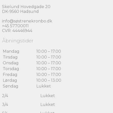
var:
er:
Skelund Hovedgade 20
154,00 kr..
100,00 kr..
DK-9560 Hadsund
info@søstrenekronbo.dk
+45 57700011
CVR: 44446944
Åbningstider
Mandag
10.00 – 17.00
Tirsdag
10.00 – 17.00
Onsdag
10.00 – 17.00
Torsdag
10.00 – 17.00
Fredag
10.00 – 17.00
Lørdag
10.00 – 13.00
Søndag
Lukket
2/4 Lukket
3/4 Lukket