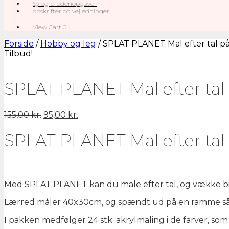
Sy og broderiopgaver
opskrifter og vejledninger
View
View Cart
0
shopping
cart
Forside
/
Hobby og leg
/ SPLAT PLANET Mal efter tal 
Tilbud!
SPLAT PLANET Mal efter ta
Den
Den
155,00
kr.
95,00
kr.
oprindelige
aktuelle
pris
pris
SPLAT PLANET Mal efter ta
var:
er:
155,00 kr..
95,00 kr..
Med SPLAT PLANET kan du male efter tal, og vække bill
Lærred måler 40x30cm, og spændt ud på en ramme så 
I pakken medfølger 24 stk. akrylmaling i de farver, som p