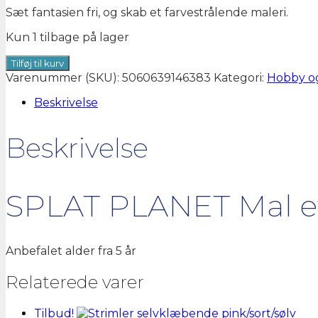
Sæt fantasien fri, og skab et farvestrålende maleri.
Kun 1 tilbage på lager
SPLAT
Tilføj til kurv
PLANET
Varenummer (SKU):
5060639146383
Kategori:
Hobby o
Mal
efter
Beskrivelse
tal
på
Beskrivelse
lærred
30x40cm,
sommerfugl
antal
SPLAT PLANET Mal ef
Anbefalet alder fra 5 år
Relaterede varer
Tilbud!