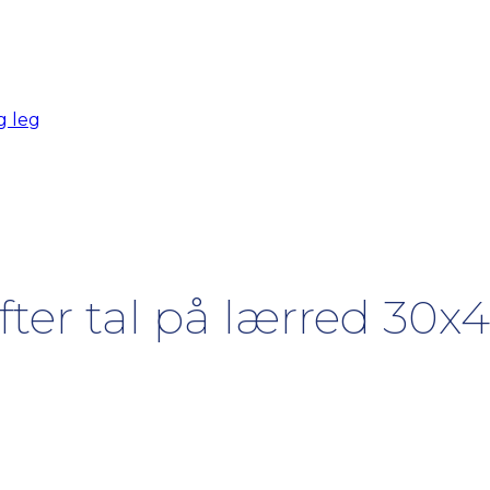
g leg
ter tal på lærred 30