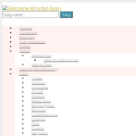
Gå
til
Søg
Søg
indhold
efter:
Forside
Workshop
Kreapop
Live produkter
Outlet
Perler
Hama Midi
1000 stk Hama midi
Hama Maxi
Garn til håndfarvning
Garn
1 Class
Alliance
Amadora
Amalfi
Athena
Bassic wool
Birmingham
Bomuld
Casablanca lux
Colorful
Diva
Duette
easy care