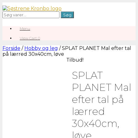
Gå
til
Søg
Søg
indhold
efter:
Menu
View
View Cart
0
shopping
cart
Forside
/
Hobby og leg
/ SPLAT PLANET Mal efter tal
på lærred 30x40cm, løve
Tilbud!
SPLAT
PLANET Mal
efter tal på
lærred
30x40cm,
løve