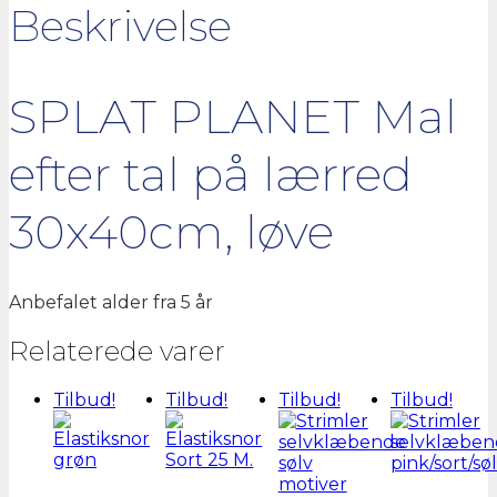
Beskrivelse
30x40cm,
løve
antal
SPLAT PLANET Mal
efter tal på lærred
30x40cm, løve
Anbefalet alder fra 5 år
Relaterede varer
Tilbud!
Tilbud!
Tilbud!
Tilbud!