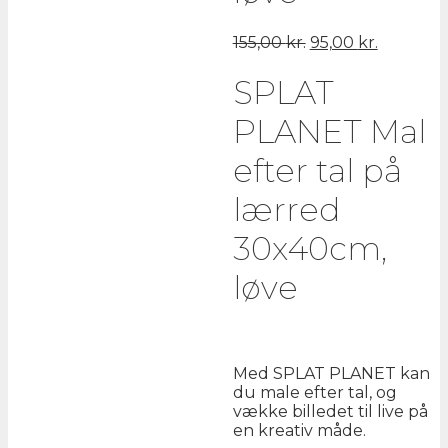
Den
Den
155,00
kr.
95,00
kr.
oprindelige
aktuelle
pris
pris
SPLAT
var:
er:
155,00 kr..
95,00 kr..
PLANET Mal
efter tal på
lærred
30x40cm,
løve
Med SPLAT PLANET kan
du male efter tal, og
vække billedet til live på
en kreativ måde.