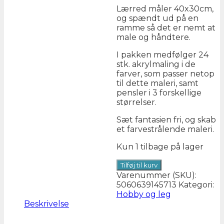
Lærred måler 40x30cm,
og spændt ud på en
ramme så det er nemt at
male og håndtere.
I pakken medfølger 24
stk. akrylmaling i de
farver, som passer netop
til dette maleri, samt
pensler i 3 forskellige
størrelser.
Sæt fantasien fri, og skab
et farvestrålende maleri.
Kun 1 tilbage på lager
SPLAT
Tilføj til kurv
PLANET
Varenummer (SKU):
Mal
5060639145713
Kategori:
efter
Hobby og leg
tal
Beskrivelse
på
lærred