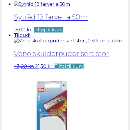
Sytråd 12 farver a 50m
15,00
kr.
Tilføj til kurv
Tilbud!
Veno skulderpuder sort stor
Den
Den
43,00
kr.
21,50
kr.
Tilføj til kurv
oprindelige
aktuelle
pris
pris
var:
er:
43,00 kr..
21,50 kr..