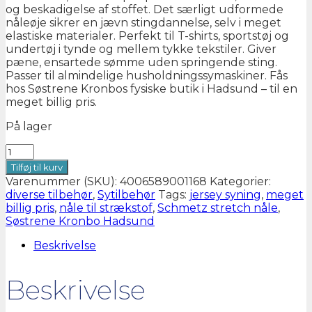
og beskadigelse af stoffet. Det særligt udformede
nåleøje sikrer en jævn stingdannelse, selv i meget
elastiske materialer. Perfekt til T-shirts, sportstøj og
undertøj i tynde og mellem tykke tekstiler. Giver
pæne, ensartede sømme uden springende sting.
Passer til almindelige husholdningssymaskiner. Fås
hos Søstrene Kronbos fysiske butik i Hadsund – til en
meget billig pris.
På lager
Schmetz
nåle
Tilføj til kurv
til
Varenummer (SKU):
4006589001168
Kategorier:
Jersey
diverse tilbehør
,
Sytilbehør
Tags:
jersey syning
,
meget
80/12
billig pris
,
nåle til strækstof
,
Schmetz stretch nåle
,
antal
Søstrene Kronbo Hadsund
Beskrivelse
Beskrivelse