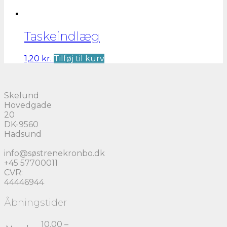
Taskeindlæg
1,20
kr.
Tilføj til kurv
Skelund
Hovedgade
20
DK-9560
Hadsund
info@søstrenekronbo.dk
+45 57700011
CVR:
44446944
Åbningstider
10.00 –