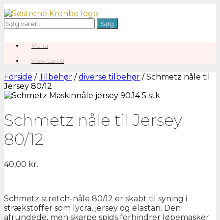
Gå
til
Søg
Søg
indhold
efter:
Menu
View
View Cart
0
shopping
cart
Forside
/
Tilbehør
/
diverse tilbehør
/ Schmetz nåle til
Jersey 80/12
Schmetz nåle til Jersey
80/12
40,00
kr.
Schmetz stretch-nåle 80/12 er skabt til syning i
strækstoffer som lycra, jersey og elastan. Den
afrundede, men skarpe spids forhindrer løbemasker