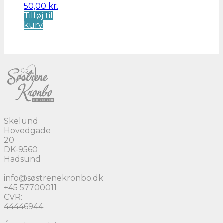
50,00
kr.
Tilføj til
kurv
Skelund
Hovedgade
20
DK-9560
Hadsund
info@søstrenekronbo.dk
+45 57700011
CVR:
44446944