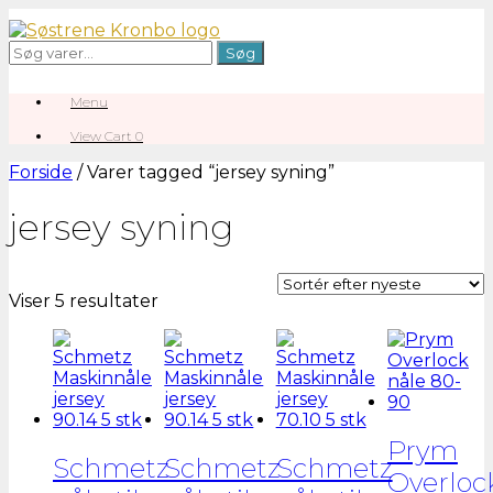
Gå
til
Søg
Søg
indhold
efter:
Menu
View
View Cart
0
shopping
cart
Forside
/ Varer tagged “jersey syning”
jersey syning
Sorteret
Viser 5 resultater
efter
seneste
Prym
Schmetz
Schmetz
Schmetz
Overloc