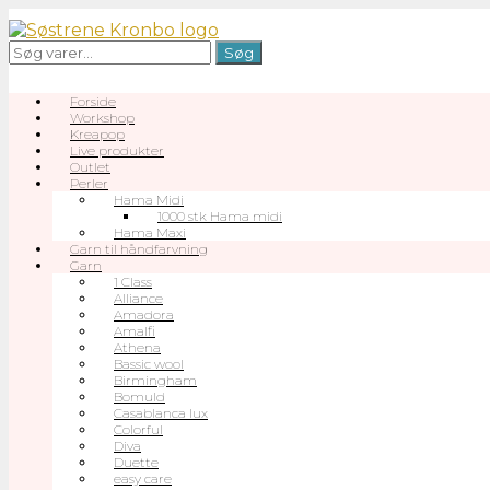
Gå
til
Søg
Søg
indhold
efter:
Forside
Workshop
Kreapop
Live produkter
Outlet
Perler
Hama Midi
1000 stk Hama midi
Hama Maxi
Garn til håndfarvning
Garn
1 Class
Alliance
Amadora
Amalfi
Athena
Bassic wool
Birmingham
Bomuld
Casablanca lux
Colorful
Diva
Duette
easy care