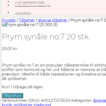
Sy og broderiopgaver
opskrifter og vejledninger
View
View Cart
0
shopping
cart
Forside
/
Tilbehør
/
diverse tilbehør
/ Prym synåle no.7 2
Prym synåle no.7 20 stk.
25,00
kr.
Prym synåle no.7 er en populær nålestørrelse til almin
stoffer som bomuld og let uld. Nålene er nemme at tråde
præcision. Ideelle til både reparationer og kreative proje
dit sytilbehør.
Kun 1 tilbage på lager
Prym
Tilføj til kurv
synåle
Varenummer (SKU):
4002271213024
Kategorier:
diverse
no.7
butik
,
sytilbehør Hadsund