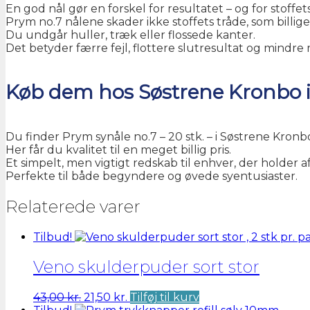
En god nål gør en forskel for resultatet – og for stoffe
Prym no.7 nålene skader ikke stoffets tråde, som billig
Du undgår huller, træk eller flossede kanter.
Det betyder færre fejl, flottere slutresultat og mindre 
Køb dem hos Søstrene Kronbo 
Du finder Prym synåle no.7 – 20 stk. – i Søstrene Kronbo
Her får du kvalitet til en meget billig pris.
Et simpelt, men vigtigt redskab til enhver, der holder af
Perfekte til både begyndere og øvede syentusiaster.
Relaterede varer
Tilbud!
Veno skulderpuder sort stor
Den
Den
43,00
kr.
21,50
kr.
Tilføj til kurv
oprindelige
aktuelle