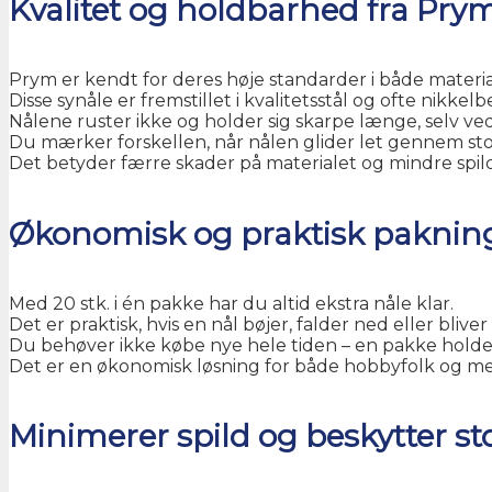
Kvalitet og holdbarhed fra Pry
Prym er kendt for deres høje standarder i både materi
Disse synåle er fremstillet i kvalitetsstål og ofte nikkel
Nålene ruster ikke og holder sig skarpe længe, selv ve
Du mærker forskellen, når nålen glider let gennem sto
Det betyder færre skader på materialet og mindre spild
Økonomisk og praktisk paknin
Med 20 stk. i én pakke har du altid ekstra nåle klar.
Det er praktisk, hvis en nål bøjer, falder ned eller bliver 
Du behøver ikke købe nye hele tiden – en pakke hold
Det er en økonomisk løsning for både hobbyfolk og me
Minimerer spild og beskytter sto