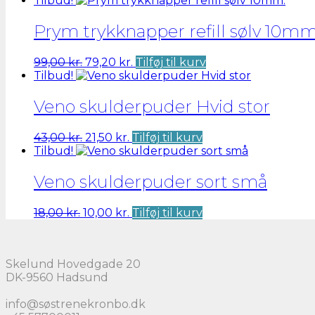
Tilbud!
pris
pris
var:
er:
Prym trykknapper refill sølv 10mm
43,00 kr..
21,50 kr..
Den
Den
99,00
kr.
79,20
kr.
Tilføj til kurv
oprindelige
aktuelle
Tilbud!
pris
pris
var:
er:
Veno skulderpuder Hvid stor
99,00 kr..
79,20 kr..
Den
Den
43,00
kr.
21,50
kr.
Tilføj til kurv
oprindelige
aktuelle
Tilbud!
pris
pris
var:
er:
Veno skulderpuder sort små
43,00 kr..
21,50 kr..
Den
Den
18,00
kr.
10,00
kr.
Tilføj til kurv
oprindelige
aktuelle
pris
pris
var:
er:
Skelund Hovedgade 20
18,00 kr..
10,00 kr..
DK-9560 Hadsund
info@søstrenekronbo.dk