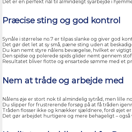
Det er en perfekt nål til almindeligt syarbejde i hjemme
Præcise sting og god kontrol
Synåle i størrelse no.7 er tilpas slanke og giver god ko
Det gør det let at sy små, pæne sting uden at beskadige
Du kan nemt styre nålens bevægelse, hvilket er vigtigt 
Den spidse og polerede spids glider nemt gennem stoff
Resultatet bliver flotte og ensartede sømme med et pr
Nem at tråde og arbejde med
Nålens øje er stort nok til almindelig sytråd, men lille nok
Du slipper for frustrerende forsøg på at få tråden ige
Tråden flosser ikke og knækker sjældnere, fordi øjet er
Det gør arbejdet hurtigere og mere behageligt – også 