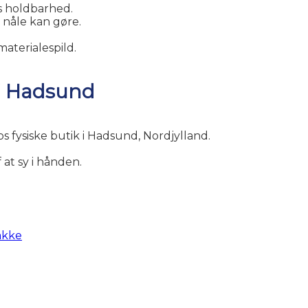
ts holdbarhed.
e nåle kan gøre.
materialespild.
i Hadsund
s fysiske butik i Hadsund, Nordjylland.
 at sy i hånden.