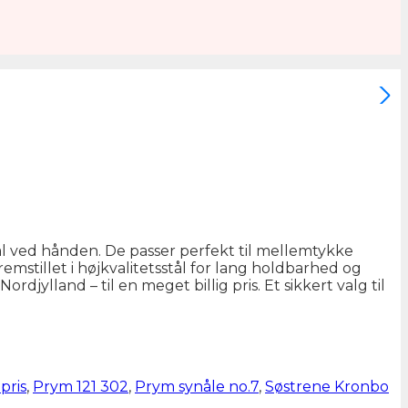
nål ved hånden. De passer perfekt til mellemtykke
mstillet i højkvalitetsstål for lang holdbarhed og
djylland – til en meget billig pris. Et sikkert valg til
pris
,
Prym 121 302
,
Prym synåle no.7
,
Søstrene Kronbo