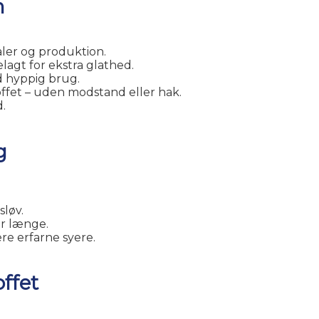
m
aler og produktion.
belagt for ekstra glathed.
d hyppig brug.
ffet – uden modstand eller hak.
.
g
sløv.
er længe.
re erfarne syere.
ffet