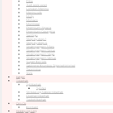
Elba
Just sock wool
London Merino
Merino silk
Molly
Monaco
Montreal
Premium Alpaca
Premium Georgina
Santigo
Step by step 1
Step by step 4
Strømpegarn Mars
Strømpegarn Sirius
Strømpegarn Vega
Strømpegarn Venus
Super Kid Silk
Søstrene Kronbos Stjernehimmel
Taormina
York
bøger
Tilbehør
Sytilbehør
Sytråd
Strikke og hækle tilbehør
Diverse tilbehør
Tasketilbehør
Om Os
Kontakt
Hobby og Leg