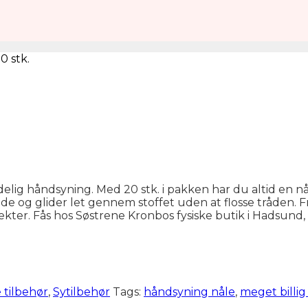
0 stk.
delig håndsyning. Med 20 stk. i pakken har du altid en 
 og glider let gennem stoffet uden at flosse tråden. Fre
kter. Fås hos Søstrene Kronbos fysiske butik i Hadsund, Nor
 tilbehør
,
Sytilbehør
Tags:
håndsyning nåle
,
meget billig 