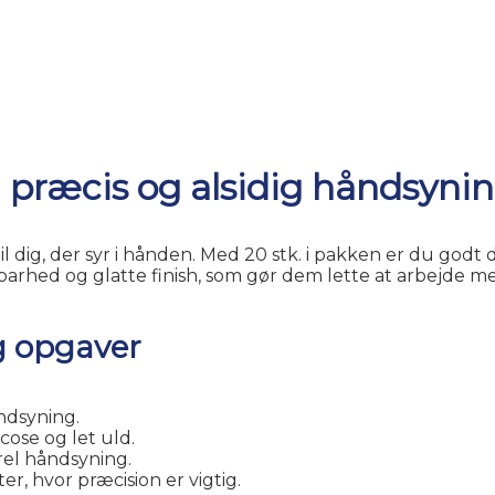
il præcis og alsidig håndsyni
g til dig, der syr i hånden. Med 20 stk. i pakken er du go
barhed og glatte finish, som gør dem lette at arbejde med
og opgaver
åndsyning.
cose og let uld.
el håndsyning.
er, hvor præcision er vigtig.