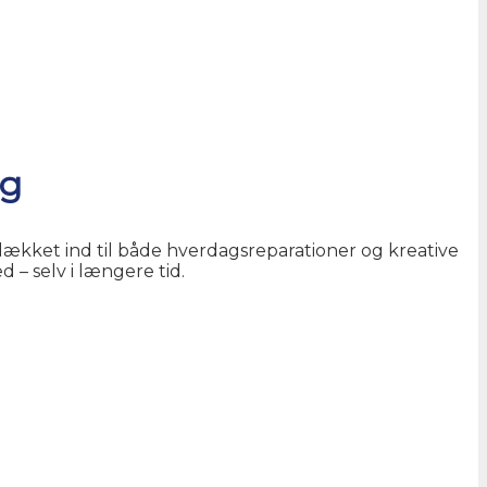
ng
dt dækket ind til både hverdagsreparationer og kreative
 – selv i længere tid.