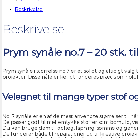
20
stk.
Beskrivelse
antal
Beskrivelse
Prym synåle no.7 – 20 stk. t
Prym synåle i størrelse no.7 er et solidt og alsidigt val
projekter. Disse nåle er kendt for deres præcision, hold
Velegnet til mange typer stof 
No. 7 synåle er en af de mest anvendte størrelser til h
De passer godt til mellemtykke stoffer som bomuld, vis
Du kan bruge dem til oplæg, lapning, sømme og gener
De fungerer både til reparationer og til kreative projekt