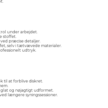
t.
ntrol under arbejdet.
 stoffet.
ved præcise detaljer.
et, selv i tætvævede materialer.
ofessionelt udtryk.
 til at forblive diskret.
nnem.
 glat og nøjagtigt udformet.
ved længere syningssessioner.