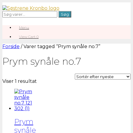
Gå
til
Søg
Søg
indhold
efter:
Menu
View
View Cart
0
shopping
cart
Forside
/ Varer tagged “Prym synåle no.7”
Prym synåle no.7
Viser 1 resultat
Prym
synåle