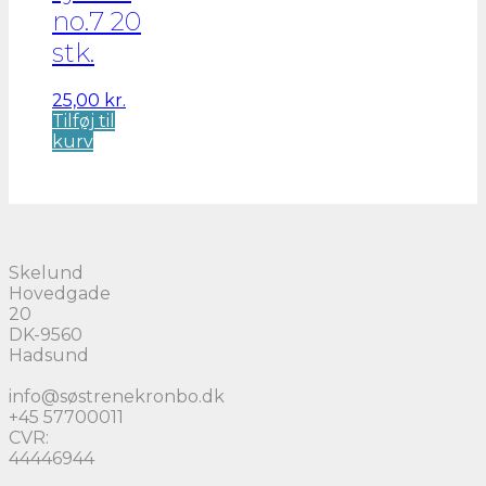
no.7 20
stk.
25,00
kr.
Tilføj til
kurv
Skelund
Hovedgade
20
DK-9560
Hadsund
info@søstrenekronbo.dk
+45 57700011
CVR:
44446944