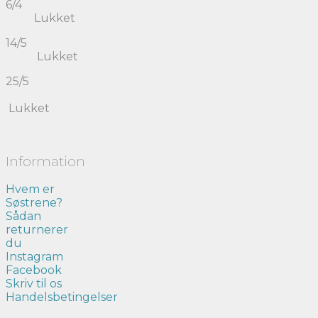
6/4
Lukket
14/5
Lukket
25/5
Lukket
Information
Hvem er
Søstrene?
Sådan
returnerer
du
Instagram
Facebook
Skriv til os
Handelsbetingelser