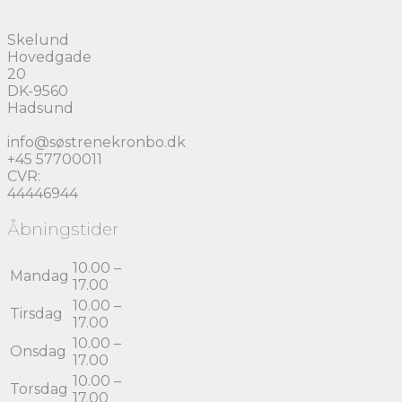
Skelund
Hovedgade
20
DK-9560
Hadsund
info@søstrenekronbo.dk
+45 57700011
CVR:
44446944
Åbningstider
10.00 –
Mandag
17.00
10.00 –
Tirsdag
17.00
10.00 –
Onsdag
17.00
10.00 –
Torsdag
17.00