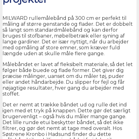
MILWARD rullemålebånd på 300 cm er perfekt til
måling af større genstande og flader. Det er dobbelt
så langt som standardmålebånd og kan derfor
bruges til stofbaner, møbelbetræk eller syning af
lange gardiner. Det er især nyttigt, når du arbejder
med opmåling af store emner, som kræver fuld
længde uden at skulle måle flere gange.
Målebåndet er lavet af fleksibelt materiale, så det let
følger både buede og flade former. Det giver dig
præcise målinger, uanset om du måler tøj, puder
eller andet håndarbejde. Du slipper for fejl og får
nøjagtige resultater, hver gang du arbejder med
stoffet.
Det er nemt at trække båndet ud og rulle det ind
igen med et tryk på knappen. Dette gør det særligt
brugervenligt – også hvis du måler mange gange.
Det lille runde etui beskytter båndet, så det ikke
filtrer, og gør det nemt at tage med overalt. Hos
Søstrene Kronbo i Hadsund finder du dette