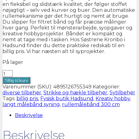
en fleksibel og slidstærk kvalitet, der følger stoffet
nøjagtigt – selv ved kurver og buer. Den automatiske
rullemekanisme gør det hurtigt og nemt at bruge.
Du slipper for filtret bånd og får præcise målinger
hver gang. Perfekt til mønsterarbejde, syopgaver og
kreative hobbyprojekter. Båndet er kompakt og
nemt at tage med i tasken. Hos Søstrene Kronbo i
Hadsund finder du dette praktiske redskab til en
billig pris. Vi har næsten alt til syprojekter.
På lager
MILWARD
RULLEMÅLEBÅND
Tilføj til kurv
300
Varenummer (SKU):
4895126755349
Kategorier:
CM
diverse tilbehør
,
Strikke og hækle tilbehør
,
Sytilbehør
antal
Tags:
billig pris
,
Fysisk butik Hadsund
,
Kreativ hobby
,
langt målebånd syning
,
rullemålebånd 300 cm
Beskrivelse
Beskrivelse