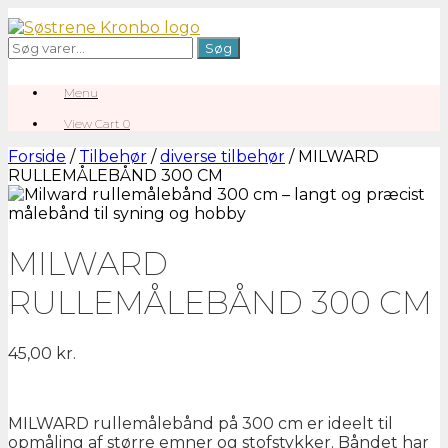
Gå
til
Søg
Søg
indhold
efter:
Menu
View
View Cart
0
shopping
cart
Forside
/
Tilbehør
/
diverse tilbehør
/ MILWARD
RULLEMÅLEBÅND 300 CM
MILWARD
RULLEMÅLEBÅND 300 CM
45,00
kr.
MILWARD rullemålebånd på 300 cm er ideelt til
opmåling af større emner og stofstykker. Båndet har