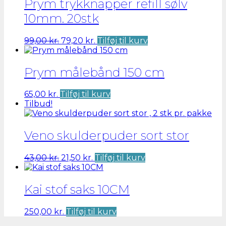
Prym trykknapper refill sølv
10mm. 20stk
Den
Den
99,00
kr.
79,20
kr.
Tilføj til kurv
oprindelige
aktuelle
pris
pris
var:
er:
Prym målebånd 150 cm
99,00 kr..
79,20 kr..
65,00
kr.
Tilføj til kurv
Tilbud!
Veno skulderpuder sort stor
Den
Den
43,00
kr.
21,50
kr.
Tilføj til kurv
oprindelige
aktuelle
pris
pris
var:
er:
Kai stof saks 10CM
43,00 kr..
21,50 kr..
250,00
kr.
Tilføj til kurv