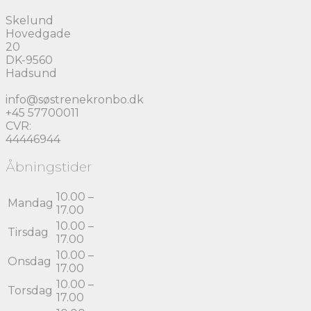
Mulighederne
kan
Skelund
vælges
Hovedgade
på
20
varesiden
DK-9560
Hadsund
info@søstrenekronbo.dk
+45 57700011
CVR:
44446944
Åbningstider
10.00 –
Mandag
17.00
10.00 –
Tirsdag
17.00
10.00 –
Onsdag
17.00
10.00 –
Torsdag
17.00