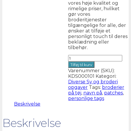
vores høje kvalitet og
rimelige priser, hvilket
gør vores
broderitjenester
tilgængelige for alle, der
ønsker at tilføje et
personligt touch til deres
beklædning eller
tilbehør.
Div.
maskinbroderi
Tilføj til kurv
opgaver
Varenummer (SKU):
antal
KDS000101
Kategori:
Diverse Sy og broderi
opgaver
Tags:
broderier
på tøj
,
navn på
,
patches
,
personlige tags
Beskrivelse
Beskrivelse