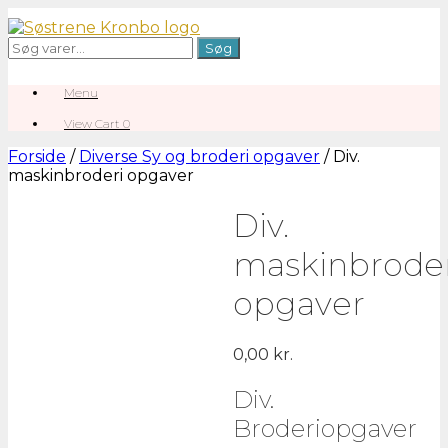
Gå
til
Søg
Søg
indhold
efter:
Menu
View
View Cart
0
shopping
cart
Forside
/
Diverse Sy og broderi opgaver
/ Div.
maskinbroderi opgaver
Div.
maskinbroder
opgaver
0,00
kr.
Div.
Broderiopgaver