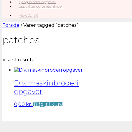
Sy og broderiopgaver
opskrifter og vejledninger
View
View Cart
0
shopping
cart
Forside
/ Varer tagged “patches”
patches
Viser 1 resultat
Div. maskinbroderi
opgaver
0,00
kr.
Tilføj til kurv