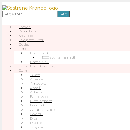
Gå
til
Søg
Søg
indhold
efter:
Forside
Workshop
Kreapop
Live produkter
Outlet
Perler
Hama Midi
1000 stk Hama midi
Hama Maxi
Garn til håndfarvning
Garn
1 Class
Alliance
Amadora
Amalfi
Athena
Bassic wool
Birmingham
Bomuld
Casablanca lux
Colorful
Diva
Duette
easy care