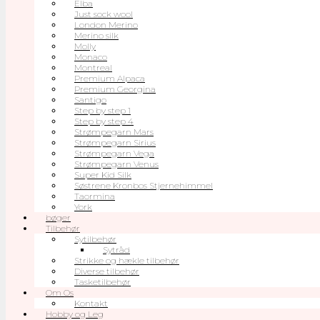
Elba
Just sock wool
London Merino
Merino silk
Molly
Monaco
Montreal
Premium Alpaca
Premium Georgina
Santigo
Step by step 1
Step by step 4
Strømpegarn Mars
Strømpegarn Sirius
Strømpegarn Vega
Strømpegarn Venus
Super Kid Silk
Søstrene Kronbos Stjernehimmel
Taormina
York
bøger
Tilbehør
Sytilbehør
Sytråd
Strikke og hækle tilbehør
Diverse tilbehør
Tasketilbehør
Om Os
Kontakt
Hobby og Leg