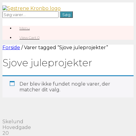
Gå
til
Søg
Søg
indhold
efter:
Menu
View
View Cart
0
shopping
cart
Forside
/ Varer tagged “Sjove juleprojekter”
Sjove juleprojekter
Der blev ikke fundet nogle varer, der
matcher dit valg.
Skelund
Hovedgade
20