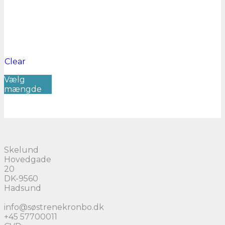
Clear
Dette
Vælg
vare
mængde
har
flere
varianter.
Mulighederne
kan
vælges
på
Skelund
varesiden
Hovedgade
20
DK-9560
Hadsund
info@søstrenekronbo.dk
+45 57700011