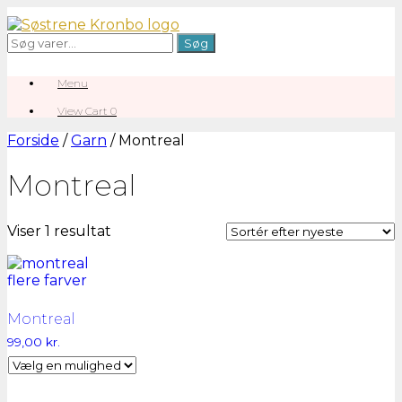
Gå
til
Søg
Søg
indhold
efter:
Menu
View
View Cart
0
shopping
cart
Forside
/
Garn
/ Montreal
Montreal
Viser 1 resultat
Montreal
99,00
kr.