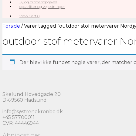
Sy og broderiopgaver
opskrifter og vejledninger
View
View Cart
0
shopping
cart
Forside
/ Varer tagged “outdoor stof metervarer Nordjy
outdoor stof metervarer Nor
Der blev ikke fundet nogle varer, der matcher di
Skelund Hovedgade 20
DK-9560 Hadsund
info@søstrenekronbo.dk
+45 57700011
CVR: 44446944
Åbningstider