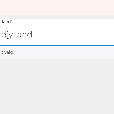
lland”
djylland
t valg.