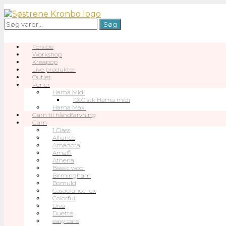
Gå
til
Søg
Søg
indhold
efter:
Forside
Workshop
Kreapop
Live produkter
Outlet
Perler
Hama Midi
1000 stk Hama midi
Hama Maxi
Garn til håndfarvning
Garn
1 Class
Alliance
Amadora
Amalfi
Athena
Bassic wool
Birmingham
Bomuld
Casablanca lux
Colorful
Diva
Duette
easy care