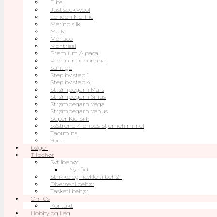
Elba
Just sock wool
London Merino
Merino silk
Molly
Monaco
Montreal
Premium Alpaca
Premium Georgina
Santigo
Step by step 1
Step by step 4
Strømpegarn Mars
Strømpegarn Sirius
Strømpegarn Vega
Strømpegarn Venus
Super Kid Silk
Søstrene Kronbos Stjernehimmel
Taormina
York
bøger
Tilbehør
Sytilbehør
Sytråd
Strikke og hækle tilbehør
Diverse tilbehør
Tasketilbehør
Om Os
Kontakt
Hobby og Leg