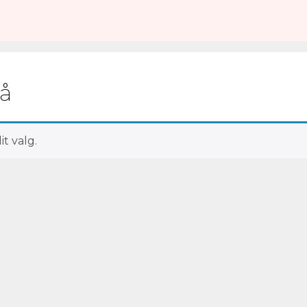
lå
t valg.