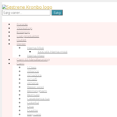
Gå
til
Søg
Søg
indhold
efter:
Forside
Workshop
Kreapop
Live produkter
Outlet
Perler
Hama Midi
1000 stk Hama midi
Hama Maxi
Garn til håndfarvning
Garn
1 Class
Alliance
Amadora
Amalfi
Athena
Bassic wool
Birmingham
Bomuld
Casablanca lux
Colorful
Diva
Duette
easy care