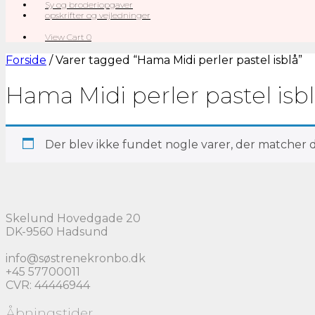
Sy og broderiopgaver
opskrifter og vejledninger
View
View Cart
0
shopping
cart
Forside
/ Varer tagged “Hama Midi perler pastel isblå”
Hama Midi perler pastel isb
Der blev ikke fundet nogle varer, der matcher di
Skelund Hovedgade 20
DK-9560 Hadsund
info@søstrenekronbo.dk
+45 57700011
CVR: 44446944
Åbningstider