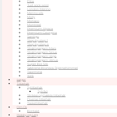
Elba
Just sock wool
London Merino
Merino silk
Molly
Monaco
Montreal
Premium Alpaca
Premium Georgina
Santigo
Step by step 1
Step by step 4
Strømpegarn Mars
Strømpegarn Sirius
Strømpegarn Vega
Strømpegarn Venus
Super Kid Silk
Søstrene Kronbos Stjernehimmel
Taormina
York
bøger
Tilbehør
Sytilbehør
Sytråd
Strikke og hækle tilbehør
Diverse tilbehør
Tasketilbehør
Om Os
Kontakt
Hobby og Leg