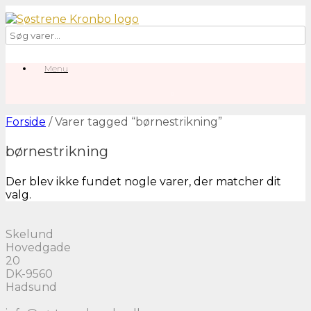
Gå
til
indhold
Menu
0
View
shopping
Forside
/ Varer tagged “børnestrikning”
cart
børnestrikning
Der blev ikke fundet nogle varer, der matcher dit
valg.
Skelund
Hovedgade
20
DK-9560
Hadsund