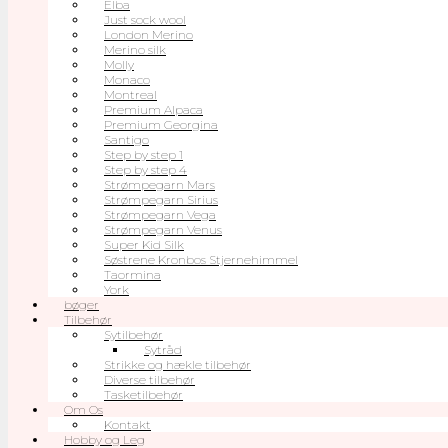
Elba
Just sock wool
London Merino
Merino silk
Molly
Monaco
Montreal
Premium Alpaca
Premium Georgina
Santigo
Step by step 1
Step by step 4
Strømpegarn Mars
Strømpegarn Sirius
Strømpegarn Vega
Strømpegarn Venus
Super Kid Silk
Søstrene Kronbos Stjernehimmel
Taormina
York
bøger
Tilbehør
Sytilbehør
Sytråd
Strikke og hækle tilbehør
Diverse tilbehør
Tasketilbehør
Om Os
Kontakt
Hobby og Leg