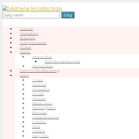
Gå
til
Søg
Søg
indhold
efter:
Forside
Workshop
Kreapop
Live produkter
Outlet
Perler
Hama Midi
1000 stk Hama midi
Hama Maxi
Garn til håndfarvning
Garn
1 Class
Alliance
Amadora
Amalfi
Athena
Bassic wool
Birmingham
Bomuld
Casablanca lux
Colorful
Diva
Duette
easy care