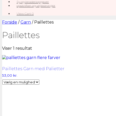
Sy og broderiopgaver
opskrifter og vejledninger
View
View Cart
0
shopping
cart
Forside
/
Garn
/ Paillettes
Paillettes
Viser 1 resultat
Paillettes Garn med Palietter
53,00
kr.