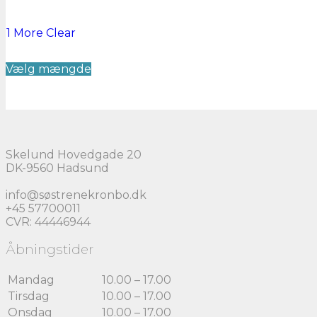
1 More
Clear
Dette
Vælg mængde
vare
har
flere
varianter.
Mulighederne
kan
vælges
Skelund Hovedgade 20
på
DK-9560 Hadsund
varesiden
info@søstrenekronbo.dk
+45 57700011
CVR: 44446944
Åbningstider
Mandag
10.00 – 17.00
Tirsdag
10.00 – 17.00
Onsdag
10.00 – 17.00