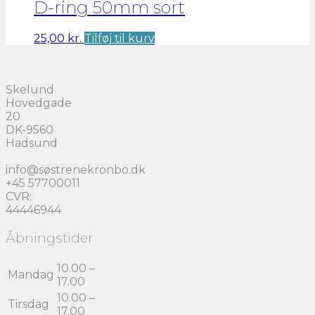
D-ring 50mm sort
25,00
kr.
Tilføj til kurv
Skelund
Hovedgade
20
DK-9560
Hadsund
info@søstrenekronbo.dk
+45 57700011
CVR:
44446944
Åbningstider
10.00 –
Mandag
17.00
10.00 –
Tirsdag
17.00