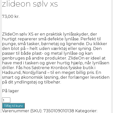
zlideon sølv xs
73,00
kr.
ZlideOn sølv XS er en praktisk lynlåsskyder, der
hurtigt reparerer små defekte lynlåse. Perfekt til
punge, små tasker, børnetøj og lignende. Du klikker
den blot på – helt uden værktøj eller syning. Den
passer til både plast- og metal lynlåse og kan
genbruges på andre produkter. ZlideOn er ideel at
have med i tasken og giver hurtig hjælp, når lynlåsen
driller. Fås hos Søstrene Kronbos fysiske butik i
Hadsund, Nordjylland – til en meget billig pris. En
smart og økonomisk løsning, der forlænger levetiden
på dit yndlingstøj og tilbehør.
På lager
zlideon
sølv
Tilføj til kurv
xs
Varenummer (SKU):
7350109010138
Kategorier: