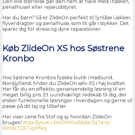
Den lille størrelse gør den nem at have med i tasken,
penalhuset eller rejseudstyret.
Har du børn? Så er ZlideOn perfekt til lynlåse i jakker,
flyverdragter og penalhuse, som tit går i stykker. Det
sparer dig for stress og dyre reparationer.
Køb ZlideOn XS hos Søstrene
Kronbo
Hos Søstrene Kronbos fysiske butik i Hadsund,
Nordjylland, finder du ZlideOn sølv XS i høj kvalitet.
Her får du en effektiv, genanvendelig løsning til en
meget billig pris. Et uundværligt redskab til dig, der
elsker funktionelle løsninger i hverdagen og gerne vil
passe på dit tøj og tilbehør.
Her viser Lene fra Stof og sy hvordan ZlideOn
bruges:
https://youtu.be/00Ww56dat3g?si=p-
WnBLT2ETxpFfkq