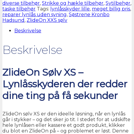
antal
diverse tilbehør
,
Strikke og hækle tilbehør
,
Sytilbehør
,
taske tilbehør
Tags:
lynlåsskyder lille
,
meget billig pris
,
reparer lynlås uden syning
,
Søstrene Kronbo
Hadsund
,
ZlideOn XXS sølv
Beskrivelse
Beskrivelse
ZlideOn Sølv XS –
Lynlåsskyderen der redder
dine ting på få sekunder
ZlideOn sølv XS er den ideelle løsning, når en lynlås
går i stykker – og det sker jo tit. I stedet for at udskifte
hele lynlåsen eller kassere et godt produkt, klikker
du blot en ZlideOn på – og problemet er løst. Denne