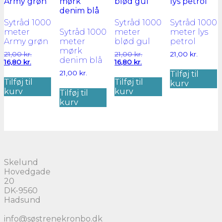
Sytråd 1000
Sytråd 1000
Sytråd 1000
meter
Sytråd 1000
meter
meter lys
Army grøn
meter
blød gul
petrol
mørk
Den
Den
21,00
kr.
21,00
kr.
21,00
kr.
denim blå
Den
oprindelige
Den
oprindelige
16,80
kr.
16,80
kr.
aktuelle
pris
aktuelle
pris
21,00
kr.
Tilføj til
pris
var:
pris
var:
Tilføj til
Tilføj til
kurv
er:
21,00 kr..
er:
21,00 kr..
kurv
kurv
Tilføj til
16,80 kr..
16,80 kr..
kurv
Skelund
Hovedgade
20
DK-9560
Hadsund
info@søstrenekronbo.dk