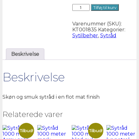
Sytråd
Tilføj til kurv
1000
meter
Varenummer (SKU):
Mørke
KT001835
Kategorier:
brun
Sytilbehør
,
Sytråd
antal
Beskrivelse
Beskrivelse
Skøn og smuk sytråd i en flot mat finish
Relaterede varer
Tilbud!
Tilbud!