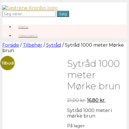
Gå
til
Søg
Søg
indhold
efter:
Menu
View
View Cart
0
shopping
cart
Forside
/
Tilbehør
/
Sytråd
/ Sytråd 1000 meter Mørke
brun
Sytråd 1000
Tilbud!
meter
Mørke brun
Den
Den
21,00
kr.
16,80
kr.
oprindelige
aktuelle
Sytråd 1000 meter i
pris
pris
mørke brun
var:
er:
21,00 kr..
16,80 kr..
På lager