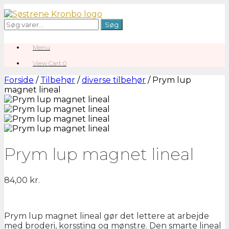
Gå
til
Søg
Søg
indhold
efter:
Menu
View
View Cart
0
shopping
cart
Forside
/
Tilbehør
/
diverse tilbehør
/ Prym lup
magnet lineal
Prym lup magnet lineal
84,00
kr.
Prym lup magnet lineal gør det lettere at arbejde
med broderi, korssting og mønstre. Den smarte lineal