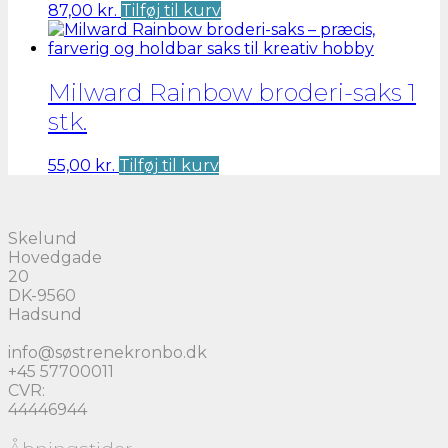
87,00
kr.
Tilføj til kurv
Milward Rainbow broderi-saks 1
stk.
55,00
kr.
Tilføj til kurv
Skelund
Hovedgade
20
DK-9560
Hadsund
info@søstrenekronbo.dk
+45 57700011
CVR:
44446944