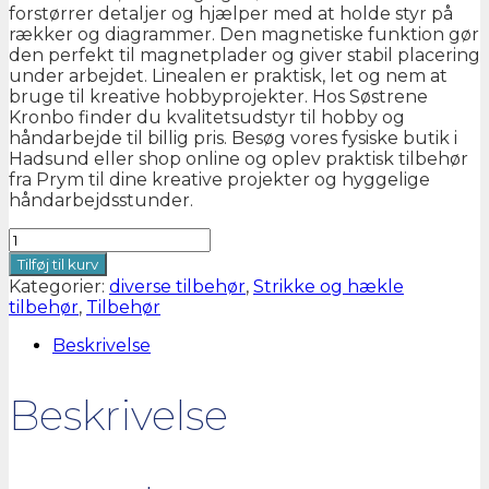
forstørrer detaljer og hjælper med at holde styr på
rækker og diagrammer. Den magnetiske funktion gør
den perfekt til magnetplader og giver stabil placering
under arbejdet. Linealen er praktisk, let og nem at
bruge til kreative hobbyprojekter. Hos Søstrene
Kronbo finder du kvalitetsudstyr til hobby og
håndarbejde til billig pris. Besøg vores fysiske butik i
Hadsund eller shop online og oplev praktisk tilbehør
fra Prym til dine kreative projekter og hyggelige
håndarbejdsstunder.
Prym
lup
Tilføj til kurv
magnet
Kategorier:
diverse tilbehør
,
Strikke og hækle
lineal
tilbehør
,
Tilbehør
antal
Beskrivelse
Beskrivelse