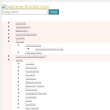
Gå
til
Søg
Søg
indhold
efter:
Forside
Workshop
Kreapop
Live produkter
Outlet
Perler
Hama Midi
1000 stk Hama midi
Hama Maxi
Garn til håndfarvning
Garn
1 Class
Alliance
Amadora
Amalfi
Athena
Bassic wool
Birmingham
Bomuld
Casablanca lux
Colorful
Diva
Duette
easy care