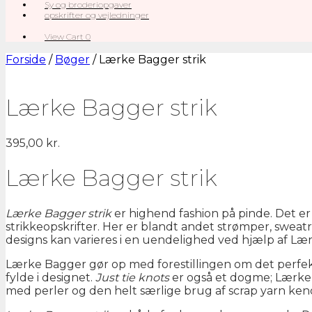
Sy og broderiopgaver
opskrifter og vejledninger
View
View Cart
0
shopping
cart
Forside
/
Bøger
/ Lærke Bagger strik
Lærke Bagger strik
395,00
kr.
Lærke Bagger strik
Lærke Bagger strik
er highend fashion på pinde. Det er
strikkeopskrifter. Her er blandt andet strømper, sweatr
designs kan varieres i en uendelighed ved hjælp af Læ
Lærke Bagger gør op med forestillingen om det perfekte 
fylde i designet.
Just tie knots
er også et dogme; Lærke B
med perler og den helt særlige brug af scrap yarn ke