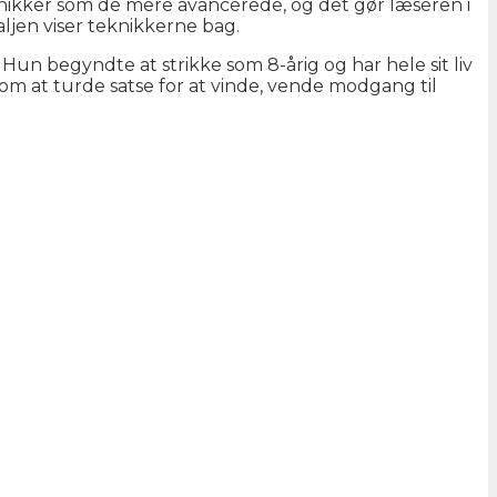
ikker som de mere avancerede, og det gør læseren i
aljen viser teknikkerne bag.
un begyndte at strikke som 8-årig og har hele sit liv
m at turde satse for at vinde, vende modgang til