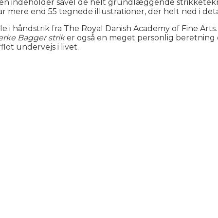
en indeholder såvel de helt grundlæggende strikketekn
ar mere end 55 tegnede illustrationer, der helt ned i det
i håndstrik fra The Royal Danish Academy of Fine Arts. H
rke Bagger strik
er også en meget personlig beretning o
lot undervejs i livet.