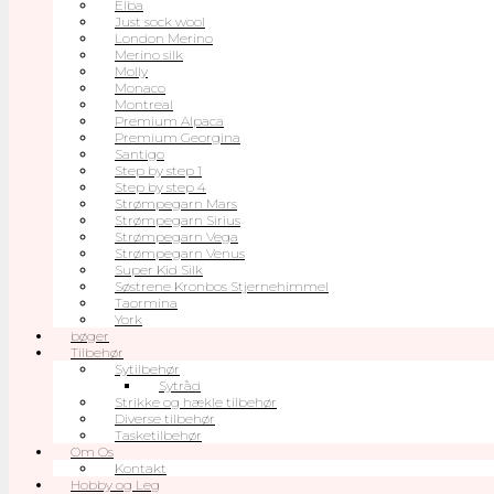
Elba
Just sock wool
London Merino
Merino silk
Molly
Monaco
Montreal
Premium Alpaca
Premium Georgina
Santigo
Step by step 1
Step by step 4
Strømpegarn Mars
Strømpegarn Sirius
Strømpegarn Vega
Strømpegarn Venus
Super Kid Silk
Søstrene Kronbos Stjernehimmel
Taormina
York
bøger
Tilbehør
Sytilbehør
Sytråd
Strikke og hækle tilbehør
Diverse tilbehør
Tasketilbehør
Om Os
Kontakt
Hobby og Leg