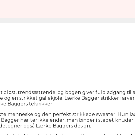
 tidløst, trendsættende, og bogen giver
fuld adgang til 
e og en strikket gallakjole. Lærke Bagger strikker farve
rke Baggers teknikker.
menneske og den perfekt strikkede sweater. Hun lader fejl
agger hæfter ikke ender, men binder i stedet knuder som
ndetegner også Lærke Baggers design.