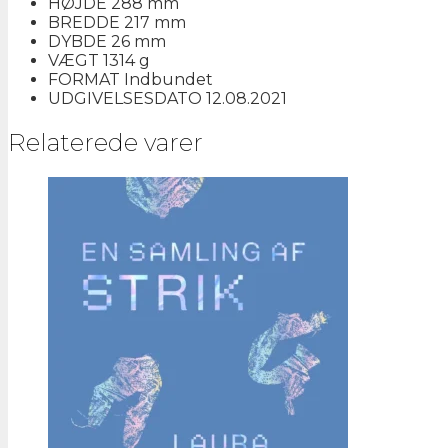
HØJDE
288 mm
BREDDE
217 mm
DYBDE
26 mm
VÆGT
1314 g
FORMAT
Indbundet
UDGIVELSESDATO
12.08.2021
Relaterede varer