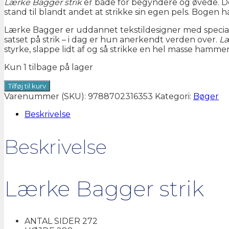
Lærke Bagger strik
er både for begyndere og øvede. D
stand til blandt andet at strikke sin egen pels. Bogen h
Lærke Bagger er uddannet tekstildesigner med speciale 
satset på strik – i dag er hun anerkendt verden over.
Læ
styrke, slappe lidt af og så strikke en hel masse hammerf
Kun 1 tilbage på lager
Lærke
Tilføj til kurv
Bagger
Varenummer (SKU):
9788702316353
Kategori:
Bøger
strik
antal
Beskrivelse
Beskrivelse
Lærke Bagger strik
ANTAL SIDER
272