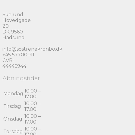
Skelund
Hovedgade
20
DK-9560
Hadsund
info@søstrenekronbo.dk
+45 57700011
CVR:
44446944
Åbningstider
10.00 –
Mandag
17.00
10.00 –
Tirsdag
17.00
10.00 –
Onsdag
17.00
10.00 –
Torsdag
17.00