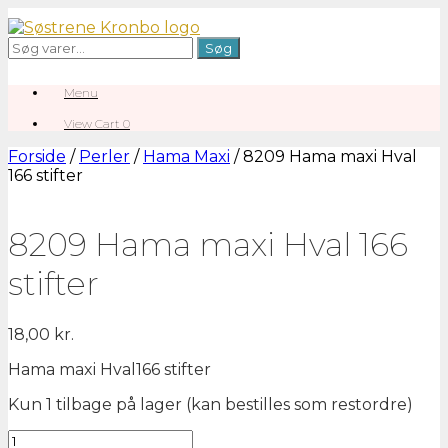
Gå
til
Søg
Søg
indhold
efter:
Menu
View
View Cart
0
shopping
cart
Forside
/
Perler
/
Hama Maxi
/ 8209 Hama maxi Hval
166 stifter
8209 Hama maxi Hval 166
stifter
18,00
kr.
Hama maxi Hval166 stifter
Kun 1 tilbage på lager (kan bestilles som restordre)
8209