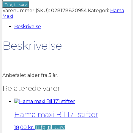
Hama
Tilføj til kurv
maxi
Varenummer (SKU):
028178820954
Kategori:
Hama
Hval
Maxi
166
stifter
Beskrivelse
antal
Beskrivelse
Anbefalet alder fra 3 år.
Relaterede varer
Hama maxi Bil 171 stifter
18,00
kr.
Tilføj til kurv